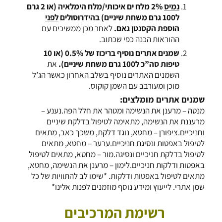
נמיס
2% מלח ים איכותי/מלח הימלאיה (או 2 גרם
ל100 גרם משחת שיניים) בהידרוסולים
לפני
הוספת הקסנטן גאם.
לאחר מכן ממשיכים עם
ההוראות הכנה כפי שכתוב.
שמנים אתרים נוסיף בריכוז של 0.5% (או 10
טיפות סה”כ ל100 גרם משחת שיניים).
את
השמנים האתרים נוסיף בשלב האחרון כאשר הג’ל
מוכן ומעורבב עם השמן קוקוס.
שמנים אתרים מומלצים:
מנטה
– מרענן את הנשימה ומטהר את חלל הפה.
נענע
–
מרעננת את הנשימה, מתאימה לטיפול בדלקת שיניים
וחניכיים.
ציפורן
– מחטא, נוגד דלקת, משכך כאב, מתאים
לטיפול באפטות ונסיגת חניכיים.
ערער
– מחטא, מתאים
לטיפול בדלקת חניכיים ונסיגה.
מור
– מחטא, מתאים לטיפול
באפטות ודלקות חניכיים.
לימון
– מרענן את הנשימה, מחטא,
מתאים לטיפול באפטות ודלקות. *שימו לב להתוויות של כל
שמן אתרי. לייעוץ ומידע נוסף מוזמנים לפנות אלינו*
רשימת המרכיבים