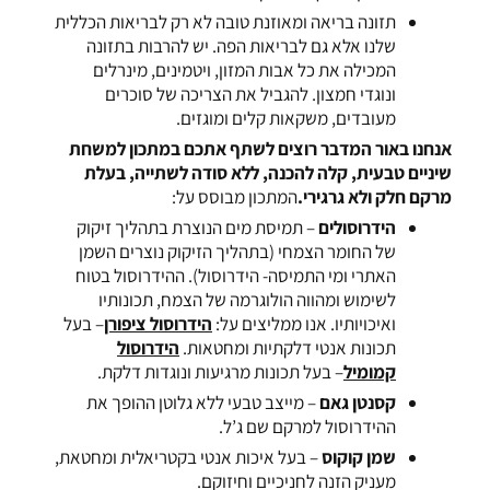
תזונה בריאה ומאוזנת טובה לא רק לבריאות הכללית
שלנו אלא גם לבריאות הפה. יש להרבות בתזונה
המכילה את כל אבות המזון, ויטמינים, מינרלים
ונוגדי חמצון. להגביל את הצריכה של סוכרים
מעובדים, משקאות קלים ומוגזים.
אנחנו ב
אור המדבר
רוצים לשתף אתכם במתכון למשחת
שיניים טבעית, קלה להכנה, ללא סודה לשתייה, בעלת
מרקם חלק ולא גרגירי.
המתכון מבוסס על:
הידרוסולים
– תמיסת מים הנוצרת בתהליך זיקוק
של החומר הצמחי (בתהליך הזיקוק נוצרים השמן
האתרי ומי התמיסה- הידרוסול). ההידרוסול בטוח
לשימוש ומהווה הולוגרמה של הצמח, תכונותיו
ואיכויותיו. אנו ממליצים על:
הידרוסול ציפורן
– בעל
תכונות אנטי דלקתיות ומחטאות.
הידרוסול
קמומיל
– בעל תכונות מרגיעות ונוגדות דלקת.
קסנטן גאם
– מייצב טבעי ללא גלוטן ההופך את
ההידרוסול למרקם שם ג’ל.
שמן קוקוס
– בעל איכות אנטי בקטריאלית ומחטאת,
מעניק הזנה לחניכיים וחיזוקם.