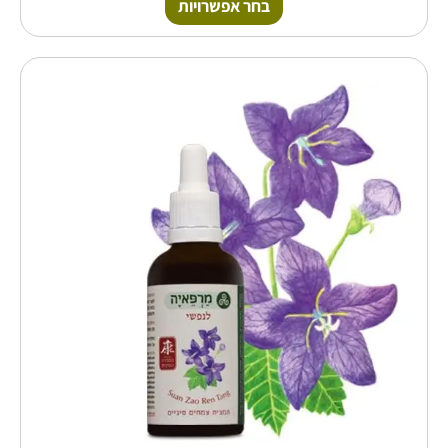
בחר אפשרויות
טווח
למוצר
זה
מחירים:
יש
מספר
עד
סוגים.
ניתן
לבחור
את
האפשרויות
בעמוד
המוצר