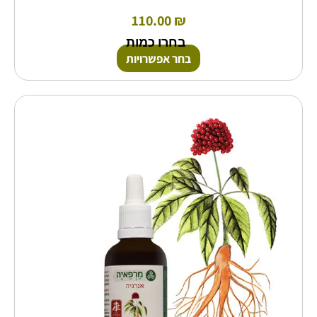
110.00
₪
בחרו כמות
בחר אפשרויות
למוצר
זה
יש
מספר
סוגים.
ניתן
לבחור
את
האפשרויות
בעמוד
המוצר