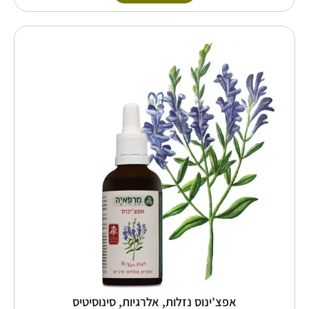
למוצר
זה
יש
מספר
סוגים.
ניתן
לבחור
את
האפשרויות
בעמוד
המוצר
אפצ’ינוס נזלות, אלרגיות, סינוסיטיס