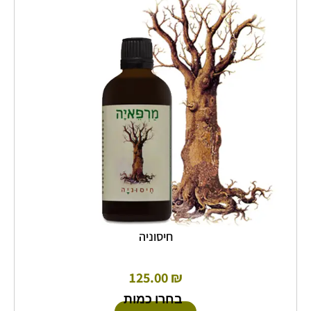
מספר
סוגים.
ניתן
לבחור
את
האפשרויות
בעמוד
המוצר
חיסוניה
125.00
₪
בחרו כמות