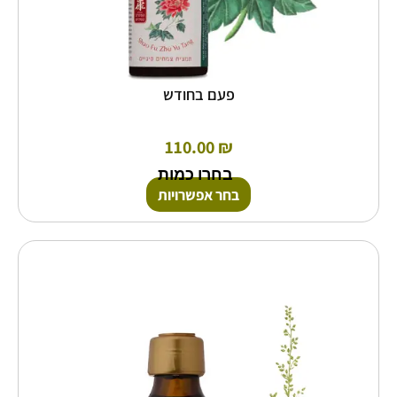
פעם בחודש
110.00
₪
בחרו כמות
בחר אפשרויות
למוצר
זה
יש
מספר
סוגים.
ניתן
לבחור
את