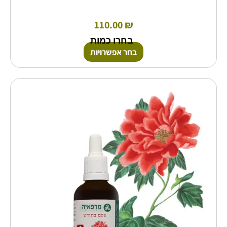
110.00
₪
בחרו כמות
בחר אפשרויות
למוצר
זה
יש
מספר
סוגים.
ניתן
לבחור
את
האפשרויות
בעמוד
המוצר