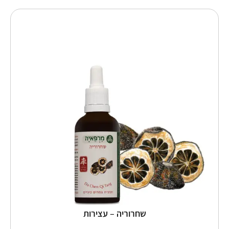
למוצר
זה
יש
מספר
סוגים.
ניתן
לבחור
את
האפשרויות
בעמוד
המוצר
שחרוריה – עצירות