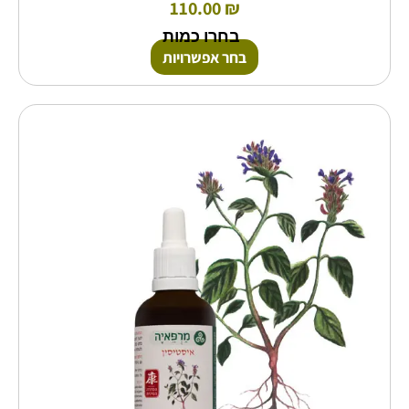
110.00
₪
בחרו כמות
בחר אפשרויות
למוצר
זה
יש
מספר
סוגים.
ניתן
לבחור
את
האפשרויות
בעמוד
המוצר