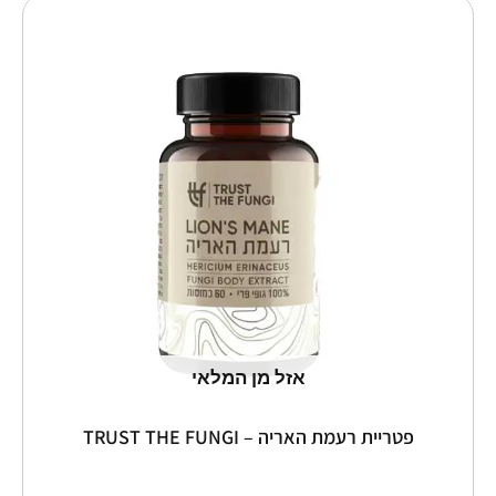
למוצר
זה
יש
מספר
סוגים.
ניתן
לבחור
את
האפשרויות
בעמוד
המוצר
אזל מן המלאי
פטריית רעמת האריה – TRUST THE FUNGI