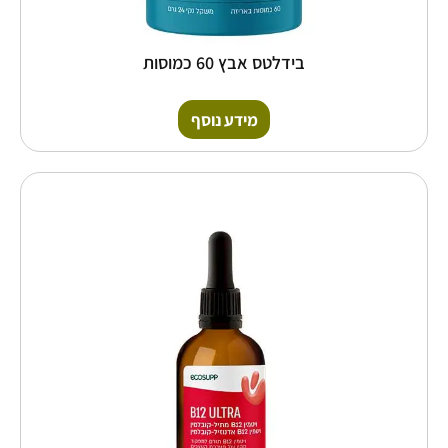
בידלטס אבץ 60 כמוסות
מידע נוסף
כמות
של
בי
12
אולטרה
60
מיל