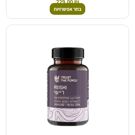
229.00
₪
בחר אפשרויות
למוצר
זה
יש
מספר
סוגים.
ניתן
לבחור
את
האפשרויות
בעמוד
המוצר