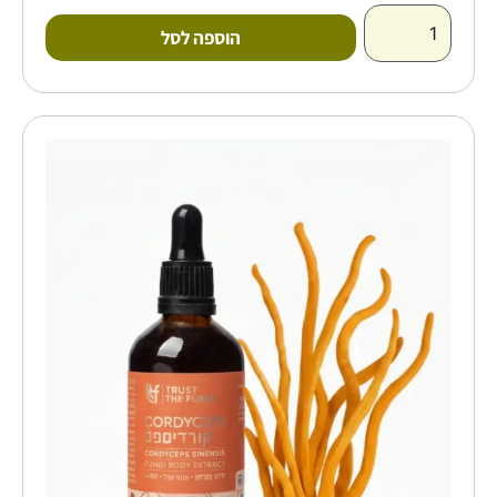
הוספה לסל
כמות
של
מיצוי
נוזלי
של
פטריית
קורדיספס
–
TRUST
THE
FUNGI