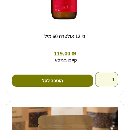
בי 12 אולטרה 60 מיל
119.00
₪
קיים במלאי
הוספה לסל
כמות
של
פולי
קקאו
גרוסים