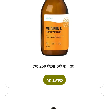
ויטמין סי ליפוזומלי 250 מיל
מידע נוסף
כמות
של
בי