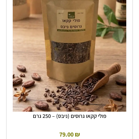
(ניבס)
-
250
גרם
פולי קקאו גרוסים (ניבס) – 250 גרם
79.00
₪