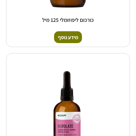
כורכום ליפוזומלי 125 מיל
מידע נוסף
כמות
של
חומצה
פולית
טבעית
60
מיל