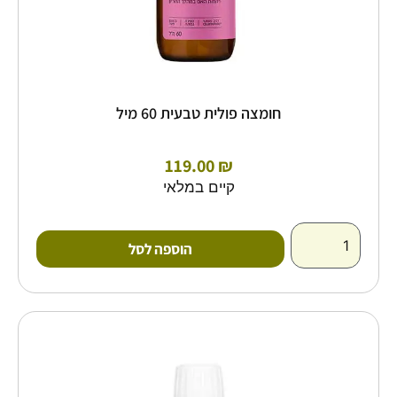
חומצה פולית טבעית 60 מיל
119.00
₪
קיים במלאי
הוספה לסל
כמות
של
בי
קומפלקס