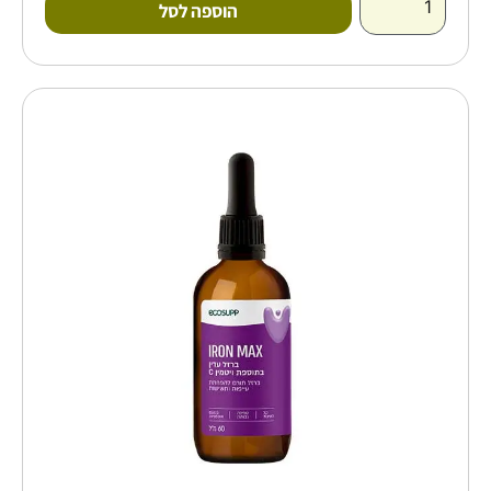
הוספה לסל
כמות
של
איירון
מקס
ברזל
נוזלי
בספיגה
גבוהה
60
מיל