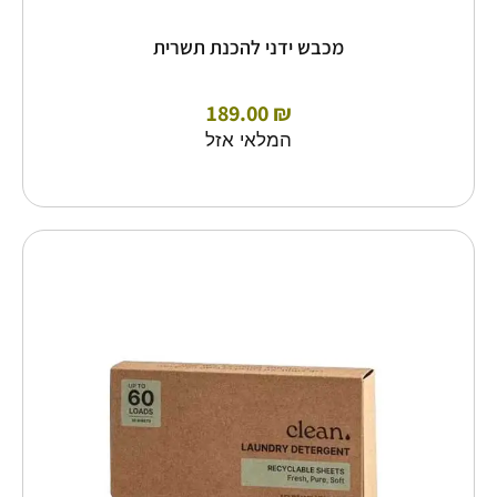
מכבש ידני להכנת תשרית
189.00
₪
המלאי אזל
כמות
של
דפי
כביסה
אקולוגיים