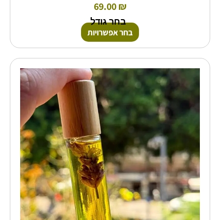
69.00
₪
בחר גודל
בחר אפשרויות
כמות
של
ערכת
קיץ
של
דור
אילן
לדחיית
יתושים
להקלה
על
עקיצות