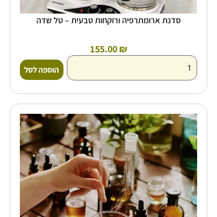
סדנת ארומתרפיה ורוקחות טבעית – טל שדה
155.00
₪
הוספה לסל
כמות
של
סדנת
ארומתרפיה
ורוקחות
טבעית
לחיזוק
הגוף
והנפש
-
טל