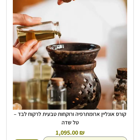
קורס
אונליין
ארומתרפיה
ורוקחות
טבעית
לרקוח
לבד
-
טל
שדה
קורס אונליין ארומתרפיה ורוקחות טבעית לרקוח לבד –
טל שדה
1,095.00
₪