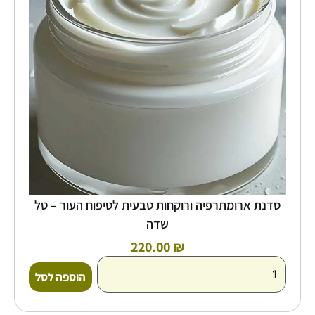
טבעית
לטיפוח
העור
-
טל
שדה
סדנת ארומתרפיה ורוקחות טבעית לטיפוח העור – טל
שדה
220.00
₪
הוספה לסל