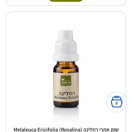
טווח
למוצר
זה
מחירים:
יש
מספר
עד
סוגים.
ניתן
לבחור
את
האפשרויות
בעמוד
המוצר
0
שמן אתרי רוזלינה (Rosalina) Melaleuca Ericifolia