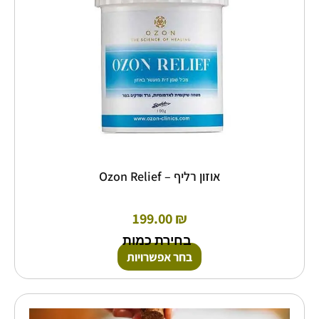
את
האפשרויות
בעמוד
המוצר
אוזון רליף – Ozon Relief
199.00
₪
בחירת כמות
בחר אפשרויות
כמות
של