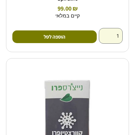
99.00
₪
קיים במלאי
הוספה לסל
כמות
של
קוורצטין
פרו
-
60
כמוסות