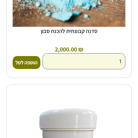
סדנה קבוצתית להכנת סבון
2,000.00
₪
הוספה לסל
טווח
למוצר
זה
מחירים:
יש
מספר
עד
סוגים.
ניתן
לבחור
את