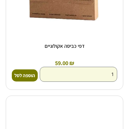
דפי כביסה אקולוגיים
59.00
₪
הוספה לסל
כמות
של
דפי
מדיח
כלים