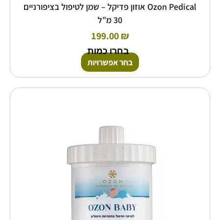
Ozon Pedical אוזון פדיקל – שמן לטיפול בציפורניים
30 מ”ל
199.00
₪
בחרו כמות
בחר אפשרויות
למוצר
זה
יש
מספר
סוגים.
ניתן
לבחור
את
האפשרויות
בעמוד
המוצר