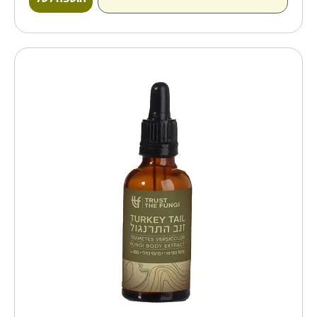
כמות
של
פטריית
זנב
התרנגול
Turkey
Tail-
מיצוי
נוזלי
100%
גופי
פרי
בשיטת
FBE