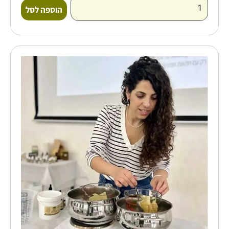
הוספה לסל
כמות
של
סדנת
ארומתרפיה
ורוקחות
טבעית
-
טל
שדה