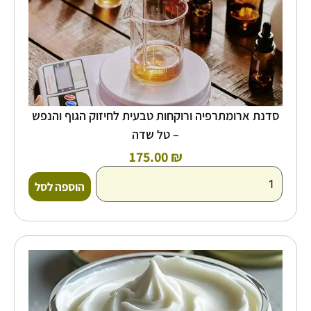
שדה
סדנת ארומתרפיה ורוקחות טבעית לחיזוק הגוף והנפש
– טל שדה
175.00
₪
הוספה לסל
כמות
של
סדנת
ארומתרפיה
ורוקחות