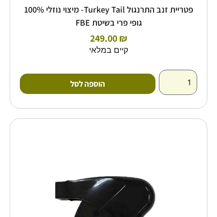
פטריית זנב התרנגול Turkey Tail- מיצוי נוזלי 100%
גופי פרי בשיטת FBE
249.00
₪
קיים במלאי
הוספה לסל
טווח
למוצר
זה
מחירים:
יש
מספר
עד
סוגים.
ניתן
לבחור
את
האפשרויות