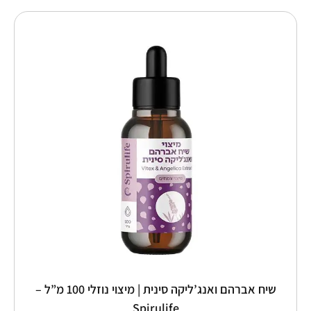
כמות
של
שיח
אברהם
ואנג'ליקה
סינית
|
מיצוי
נוזלי
100
מ"ל
–
Spirulife
שיח אברהם ואנג’ליקה סינית | מיצוי נוזלי 100 מ”ל –
Spirulife