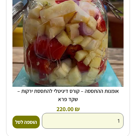
קורס
דיגיטלי
להתססת
ירקות
-
שקד
פרא
אומנות ההתססה – קורס דיגיטלי להתססת ירקות –
שקד פרא
220.00
₪
הוספה לסל