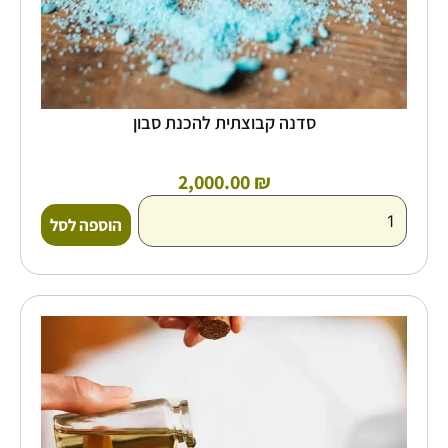
סדנה קבוצתית להכנת סבון
2,000.00
₪
הוספה לסל
כמות
של
קורס
אונליין
ארומתרפיה
ורוקחות
טבעית