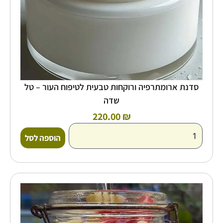
שדה
סדנת ארומתרפיה ורוקחות טבעית לטיפוח העור – טל
שדה
220.00
₪
הוספה לסל
כמות
של
אומנות
ההתססה
–