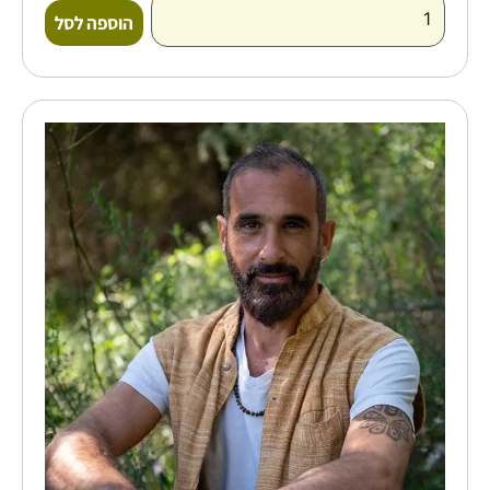
הוספה לסל
כמות
של
קורס
לאומנות
הריפוי
והליקוט
ביער-דרור
דראמי