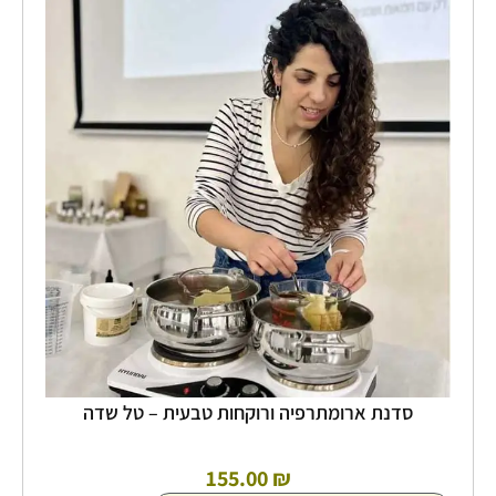
של
סדנת
ארומתרפיה
ורוקחות
טבעית
-
טל
שדה
סדנת ארומתרפיה ורוקחות טבעית – טל שדה
155.00
₪