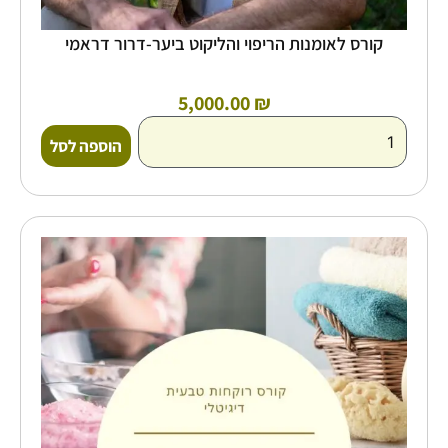
קורס לאומנות הריפוי והליקוט ביער-דרור דראמי
5,000.00
₪
הוספה לסל
כמות
של
קורס
דיגיטלי
לרקיחת
סבון
נוזלי
טבעי
-
דנה
גת