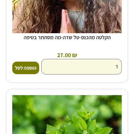
הקלטה מהכנס-טל שדה-מה מסתתר בטיפה
27.00
₪
הוספה לסל
טווח
למוצר
זה
מחירים:
יש
מספר
עד
סוגים.
ניתן
לבחור