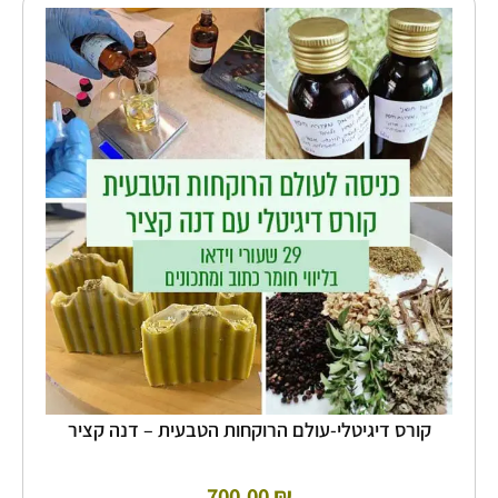
של
קורס
דיגיטלי-עולם
הרוקחות
הטבעית
-
דנה
קציר
קורס דיגיטלי-עולם הרוקחות הטבעית – דנה קציר
700.00
₪