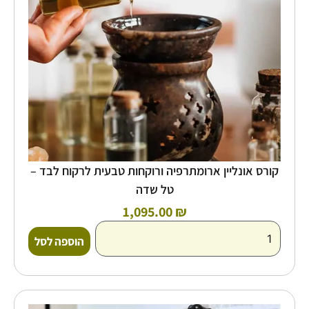
לרקוח
לבד
-
טל
שדה
קורס אונליין ארומתרפיה ורוקחות טבעית לרקוח לבד –
טל שדה
1,095.00
₪
הוספה לסל
כמות