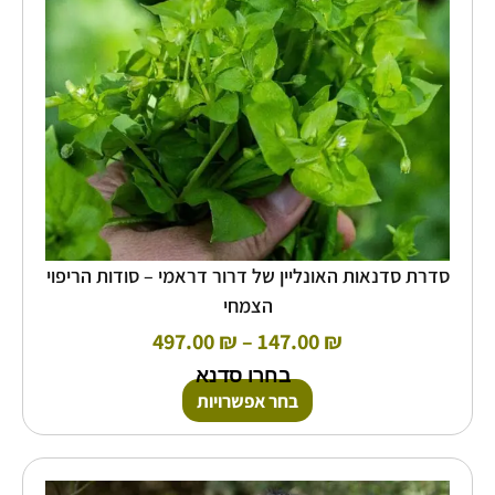
את
האפשרויות
בעמוד
המוצר
סדרת סדנאות האונליין של דרור דראמי – סודות הריפוי
הצמחי
497.00
₪
–
147.00
₪
בחרו סדנא
בחר אפשרויות
כמות
של