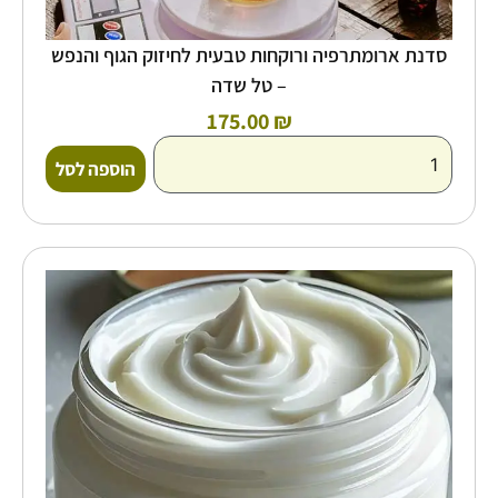
סדנת ארומתרפיה ורוקחות טבעית לחיזוק הגוף והנפש
– טל שדה
175.00
₪
הוספה לסל
כמות
של
סדנת
ארומתרפיה
ורוקחות
טבעית
לטיפוח
העור
-
טל