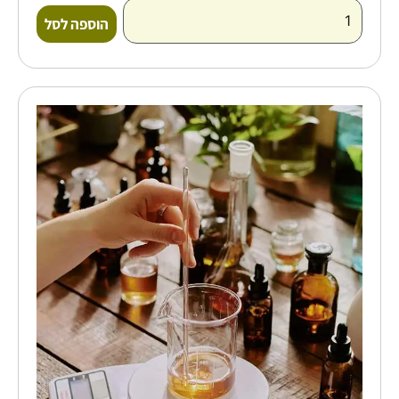
הוספה לסל
כמות
של
סדנת
ארומתרפיה
ורוקחות
טבעית
לחיזוק
הגוף
והנפש
-
טל
שדה