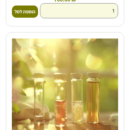
הוספה לסל
כמות
של
קורס
בדיקות
מעבדה
בראיה
נטורופתית