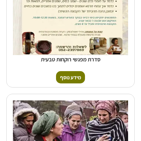
סדרת מפגשי רוקחות טבעית
מידע נוסף
כמות
של
גינת
הפרמקלצר
של
טליה
שניידר