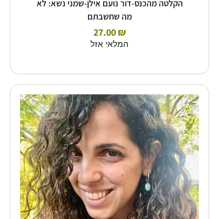
הקלטה מהכנס-דור נועם אילן-שמני נשא: לא
מה שחשבתם
27.00
₪
המלאי אזל
כמות
של
הקלטה
מהכנס-טל
שדה-מה
מסתתר
בטיפה