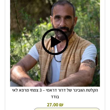
הקלטת
הוובינר
של
דרור
דראמי
-
3
צמחי
מרפא
לאי
בודד
הקלטת הוובינר של דרור דראמי – 3 צמחי מרפא לאי
בודד
27.00
₪