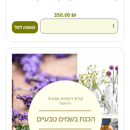
350.00
₪
הוספה לסל
כמות
של
קורס
דיגיטלי
להכנת
בשמים
ארומתרפים
-
דנה
גת