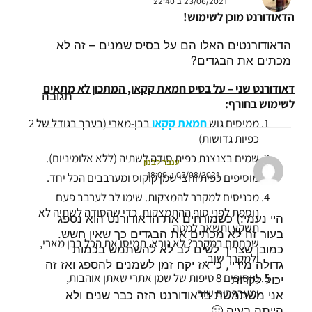
23/06/2021 ב 22:40
הדאודורנט מוכן לשימוש!
הדאודורנטים האלו הם על בסיס שמנים – זה לא
מכתים את הבגדים?
דאודורנט שני – על בסיס חמאת קקאו, המתכון לא מתאים
תגובה
לשימוש בחורף:
ממיסים גוש
חמאת קקאו
בבן-מארי (בערך בגודל של 2
כפיות גדושות)
שמים בצנצנת כפית סודה לשתיה (ללא אלומיניום).
ענבר לבנון
מוסיפים כפית וחצי שמן קוקוס ומערבבים הכל יחד.
03/08/2021 ב 18:09
מכניסים למקרר להמצקות. שימו לב לערבב פעם
נוספת לפני סוף ההתמצקות, כדי שהסודה לשתיה לא
היי נעמי:) כשמורחים את הדאודורנט הוא נספג
תשקע ותשאר למטה.
בעור זה לא מכתים את הבגדים כך שאין חשש.
שכחתם במקרר? לא נורא. תמיסו את הכל בבן מארי,
כמובן שצריך לשים לב לא להשתמש בכמות
ולמקרר שוב.
גדולה מידיי, כי אז יקח זמן לשמנים להספג ואז זה
מוסיפים 8 טיפות של שמן אתרי שאתן אוהבות,
יכול לקרות
ומערבבים שוב.
אני משתמשת בדאודורנט הזה כבר שנים ולא
הייתה בעיה 🙂