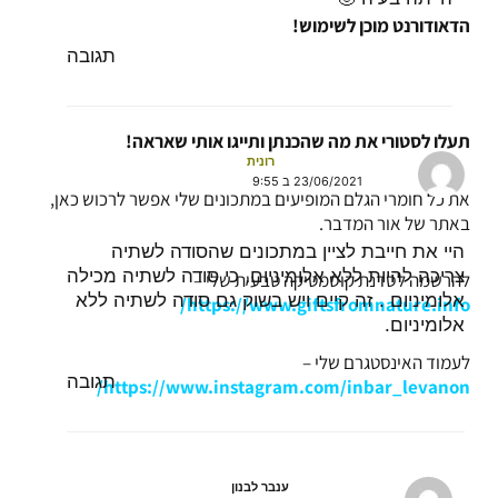
הדאודורנט מוכן לשימוש!
תגובה
תעלו לסטורי את מה שהכנתן ותייגו אותי שאראה!
רונית
23/06/2021 ב 9:55
את כל חומרי הגלם המופיעים במתכונים שלי אפשר לרכוש כאן,
באתר של אור המדבר.
היי את חייבת לציין במתכונים שהסודה לשתיה
צריכה להיות ללא אלומיניום, כי סודה לשתיה מכילה
להרשמה לסדנת קוסמטיקה טבעית שלי –
אלומיניום . זה קיים ויש בשוק גם סודה לשתיה ללא
https://www.giftsfromnature.info/
אלומיניום.
לעמוד האינסטגרם שלי –
תגובה
https://www.instagram.com/inbar_levanon/
ענבר לבנון