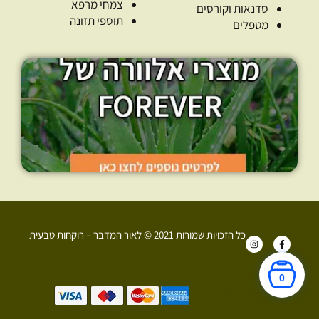
צמחי מרפא
סדנאות וקורסים
תוספי תזונה
מטפלים
כל הזכויות שמורות 2021 © לאור המדבר – רוקחות טבעית
I
F
n
a
s
c
t
e
a
b
0
g
o
r
o
+972 52-907-3374
a
k
m
-
f