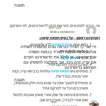
תגובה
אז.. נעבור למתכונים: (הוראות הכנה לדאודורנטים, לפי הסרטון)
ענבר לבנון
03/08/2021 ב 18:08
דאודורנט ראשון – על בסיס חמאת שיאה:
כפית אחת
סודה לשתייה
ללא אלומיניום.
היי שני 🙂 הגירוי כנראה נגרם מהסודה לשתיה.
2 כפיות עמילן תירס.
אני ממליצה לנסות להוריד בכמות הסודה
שבדאודורנט, או לדלל את הדאודורנט הקיים
2 כפיות
שמן קוקוס
.
אם עדיין יהיה גירוי, אני ממליצה להפסיק עם
מערבבים הכל למרקם אחיד.
השימוש בדאודורנט
מוסיפים גוש
חמאת שיאה
גולמית בכבישה קרה, קצת
יותר מכפית בגודל שלו.
תגובה
מתחילים למעוך אותו עד שהוא נהיה חלק מהמשחה,
ומערבבים הכל עד למרקם אחיד.
מוסיפים 8 טיפות של שמן אתרי שאתן אוהבות (למשל
שמן אתרי לבנדר), ומערבבים שוב.
נעמי