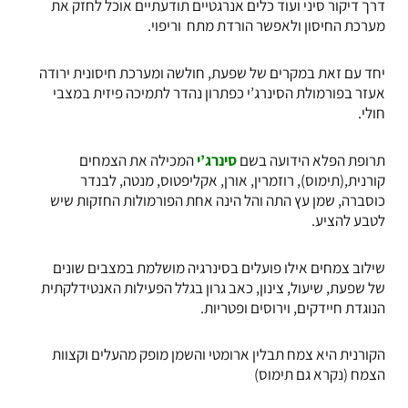
דרך דיקור סיני ועוד כלים אנרגטיים תודעתיים אוכל לחזק את
מערכת החיסון ולאפשר הורדת מתח וריפוי.
יחד עם זאת במקרים של שפעת, חולשה ומערכת חיסונית ירודה
אעזר בפורמולת
הסינרג’י
כפתרון נהדר לתמיכה פיזית במצבי
חולי.
תרופת הפלא הידועה בשם
סינרג’י
המכילה את הצמחים
קורנית
,(תימוס),
רוזמרין
,
אורן
,
אקליפטוס
,
מנטה
,
לבנדר
כוסברה
,
שמן עץ התה
ו
הל
הינה אחת הפורמולות החזקות שיש
לטבע להציע.
שילוב צמחים אילו פועלים בסינרגיה מושלמת במצבים שונים
של שפעת, שיעול, צינון, כאב גרון בגלל הפעילות האנטידלקתית
הנוגדת חיידקים, וירוסים ופטריות.
הקורנית
היא צמח תבלין ארומטי והשמן מופק מהעלים וקצוות
הצמח (נקרא גם תימוס)