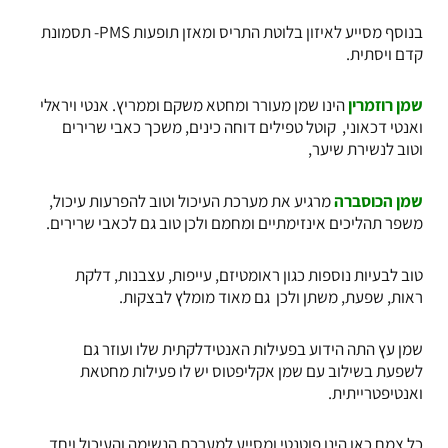
בנוסף מסייע לאיזון בלוטת התריס ומאזן תופעות PMS- תסמונת
קדם ויסתית.
שמן רוזמרין
הינו שמן מעורר ומחטא משקם וממריץ. אנטי ויראלי
ואנטי דכאוני, קוטל טפילים דוחה כינים, משכך כאבי שרירים
וטוב לנשירת שיער,
שמן הכוסברה
מרגיע את מערכת העיכול וטוב להפרעות עיכול,
משפר תהליכים אינזימתיים ומחמם ולכן טוב גם לכאבי שרירים.
טוב לבעיות נוספות כגון ראומטיזם, עייפות, עצבנות, דלקת
ראות, שפעת, משתן ולכן גם מאוד מומלץ לבצקות.
שמן עץ התה
הידוע בפעילות האנטידלקתית שלו ועוזר גם
לשפעת בשילוב עם
שמן אקליפטוס
יש לו פעילות מחטאת
ואנטיפטרייתית.
כל צמח כאן הינו פוטנטי ומסייע למערכת הנשימה והעיכול ויחד