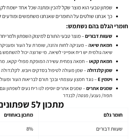
שפתון טבעי הוא מוצר שקל להכין ומתנה שכל אחד ישמח לקב
כך אנחנו שולטים על החומרים שאנחנו משתמשים ומודעים לכ
חומרי הגלם בהם נשתמש:
שעוות דבורים
– מוצר טבעי התורם למיצוק השפתון ולמריחה
חמאת שיאה
– מעניקה לחות והזנה, שומרת על העור ומעניק
שיאה גולמית יש ריח אופייני לשיאה. מי שרוצה יכול להשתמש
חמאת קקאו
– חמאה צמחית עשירה המופקת מפולי קקאו. מרגי
שמן קלנדולה
– שמן מעולה לטיפול בסדקים ויובש. לקלנדולה יש
ויטמין E
– נוגד חמצון עוצמתי ובכך תורם לבריאות העור ומעולה
שמנים אתרים
– שמנים אתרים יוסיפו לנו ריח נעים לשפתון וג
תפוז/ נענע/ מנטה/ לבנדר
מתכון ל5 שפתונים במכלים של 10 מ”ל:
חומר גלם
מתכון באחוזים
שעוות דבורים
8%