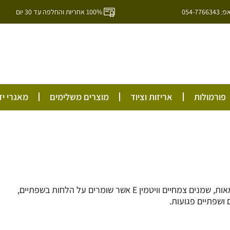
054-7
100% אחריות והחלפה עד 30 יום
ל
פורמולות
אריזות וציוד
מוצרים משלימים
מאגרי יד
שפתון טבעי בצורת משחה המכיל רכיבים טהורים ומזינים כמו חמאות, שמנים צמחיים וויטמין E אשר שומרים על הלחות בשפתיים,
 ושפתיים פגועות.