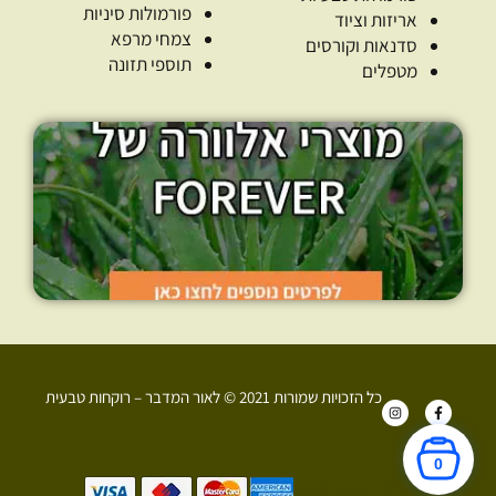
פורמולות סיניות
אריזות וציוד
צמחי מרפא
סדנאות וקורסים
תוספי תזונה
מטפלים
כל הזכויות שמורות 2021 © לאור המדבר – רוקחות טבעית
I
F
n
a
s
c
t
e
a
b
0
g
o
r
o
+972 52-907-3374