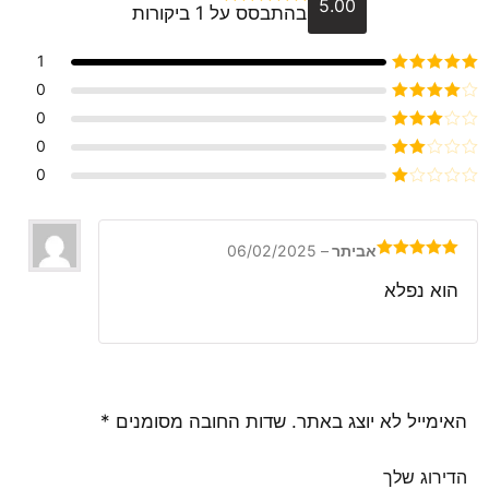
5.00
בהתבסס על 1 ביקורות
דורג
5
מתוך 5
1
דורג
5
מתוך 5
0
דורג
4
0
מתוך 5
דורג
3
0
מתוך 5
דורג
0
2
דורג
מתוך
1
5
מתוך
5
אביתר
–
06/02/2025
דורג
5
מתוך
5
הוא נפלא
האימייל לא יוצג באתר.
שדות החובה מסומנים
*
הדירוג שלך