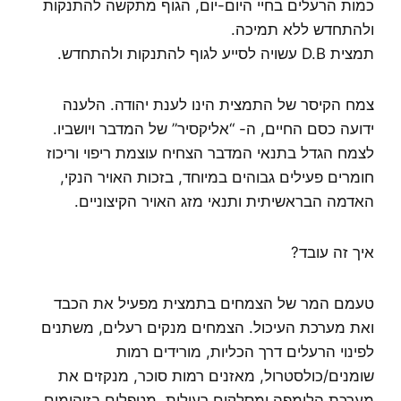
כמות הרעלים בחיי היום-יום, הגוף מתקשה להתנקות
ולהתחדש ללא תמיכה.
תמצית D.B עשויה לסייע לגוף להתנקות ולהתחדש.
צמח הקיסר של התמצית הינו לענת יהודה. הלענה
ידועה כסם החיים, ה- “אליקסיר” של המדבר ויושביו.
לצמח הגדל בתנאי המדבר הצחיח עוצמת ריפוי וריכוז
חומרים פעילים גבוהים במיוחד, בזכות האויר הנקי,
האדמה הבראשיתית ותנאי מזג האויר הקיצוניים.
איך זה עובד?
טעמם המר של הצמחים בתמצית מפעיל את הכבד
ואת מערכת העיכול. הצמחים מנקים רעלים, משתנים
לפינוי הרעלים דרך הכליות, מורידים רמות
שומנים/כולסטרול, מאזנים רמות סוכר, מנקזים את
מערכת הלימפה ומסלקים רעילות, מטפלים בזיהומים