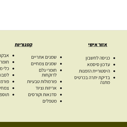
אזור אישי
קטגוריות
אבקות
שמנים אתריים
כניסה לחשבון
חומרי
שמנים צמחיים
עדכון סיסמא
כלי מ
חומרי גלם
היסטוריית הזמנות
לרוקחות
לסבונ
בדיקת יתרה בכרטיס
פורמולות טבעיות
פורמו
מתנה
אריזות וציוד
צמחי
סדנאות וקורסים
תוספי
מטפלים