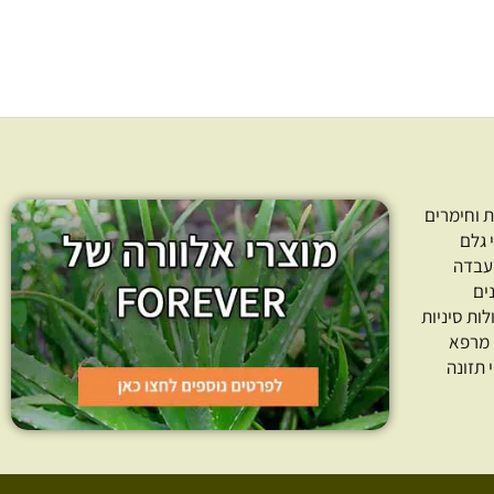
 וחימרים
 גלם
עבדה
ים
לות סיניות
 מרפא
 תזונה