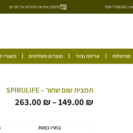
054-7
100% אחריות והחלפה עד 30 יום
ל
פורמולות
אריזות וציוד
מוצרים משלימים
מאגרי יד
תמצית שום שחור – SPIRULIFE
טווח
263.00
₪
–
149.00
₪
מחיר
עד
כמות
בחרו כמות
נ
של