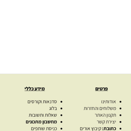
שמן זרעי דלעת אור
ארגן אורגני טהור בכבישה קרה
בכבישה קרה
organic argan oil
oil
00
₪
–
39.00
₪
579.00
₪
–
62.00
₪
בחרו כמות
בחרו כמו
בחר אפשרויות
בחר אפשרויו
פרטים
מידע כללי
אודותינו
סדנאות וקורסים
משלוחים והחזרות
בלוג
תקנון האתר
שאלות ותשובות
יצירת קשר
מחשבון מתכונים
כתובת:
קיבוץ אורים
כניסת שותפים