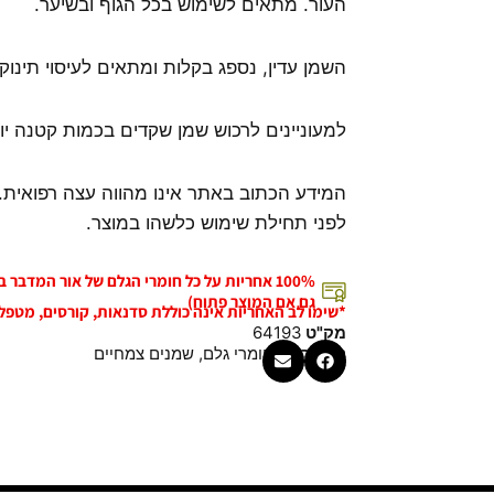
העור. מתאים לשימוש בכל הגוף ובשיער.
השמן עדין, נספג בקלות ומתאים לעיסוי תינוקו
למעוניינים לרכוש שמן שקדים בכמות קטנה י
המידע הכתוב באתר אינו מהווה עצה רפואית.
לפני תחילת שימוש כלשהו במוצר.
100% אחריות על כל חומרי הגלם של אור המדבר
גם אם המוצר פתוח)
*שימו לב האחריות אינה כוללת סדנאות, קורסים, מטפל
מק"ט
64193
קטגוריות
חומרי גלם
,
שמנים צמחיים