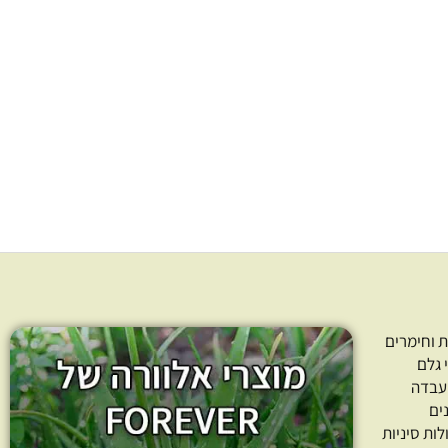
אורגני בכבישה קרה
שמן אובליפיחה 100% טהור
rose hi
בכבישה קרה Hippophae
166.00
₪
–
104.00
₪
128.00
₪
–
76
חרו כמות
בחרו כמות
ר אפשרויות
בחר אפשרויות
 וחימרים
 גלם
עבדה
ים
לות סיניות