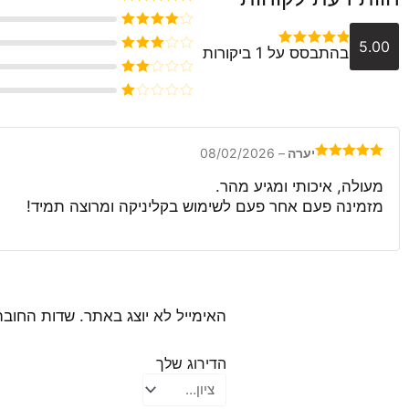
דורג
5
מתוך 5
דורג
4
5.00
בהתבסס על 1 ביקורות
מתוך 5
דורג
5
מתוך 5
דורג
3
מתוך 5
דורג
2
דורג
מתוך
1
5
מתוך
5
יערה
–
08/02/2026
דורג
5
מתוך
5
מעולה, איכותי ומגיע מהר.
מזמינה פעם אחר פעם לשימוש בקליניקה ומרוצה תמיד!
האימייל לא יוצג באתר.
שדות החובה
הדירוג שלך