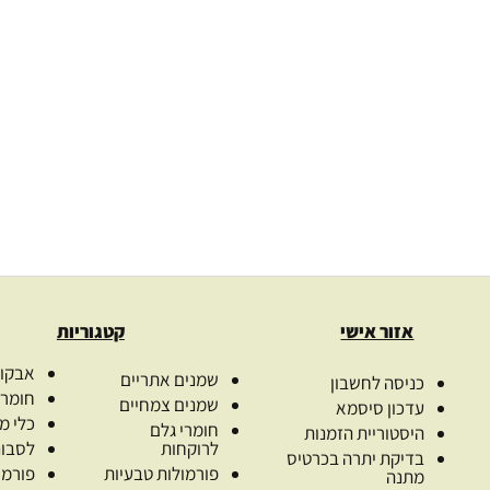
גני טהור
שמן מקדמיה טהור בכבישה
רוז היפ 
 Pumpkin seed
קרה אורגני macadamia
טהור p
.00
₪
168.00
₪
–
34.00
₪
237.
ת
בחרו כמות
ב
ת
בחר אפשרויות
בח
אזור אישי
קטגוריות
אבקות
שמנים אתריים
כניסה לחשבון
חומרי
שמנים צמחיים
עדכון סיסמא
כלי מ
חומרי גלם
היסטוריית הזמנות
לרוקחות
לסבונ
בדיקת יתרה בכרטיס
פורמולות טבעיות
פורמו
מתנה