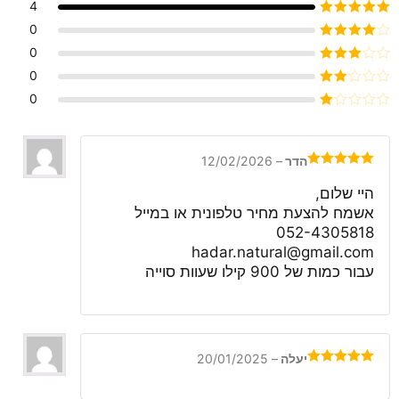
4
דורג
5
מתוך 5
0
דורג
4
0
מתוך 5
דורג
3
0
מתוך 5
דורג
0
2
דורג
מתוך
1
5
מתוך
5
הדר
–
12/02/2026
דורג
5
מתוך
5
היי שלום,
אשמח להצעת מחיר טלפונית או במייל
052-4305818
hadar.natural@gmail.com
עבור כמות של 900 קילו שעוות סוייה
יעלה
–
20/01/2025
דורג
5
מתוך
5