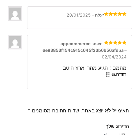
יעלה
–
20/01/2025
דורג
5
מתוך
5
appcommerce-user-
דורג
5
מתוך
6e83853f154c915c645f23b6b56afdba
–
5
02/04/2024
מהמם ! הגיע מהר וארוז היטב
תודה🙏🏻
האימייל לא יוצג באתר.
שדות החובה מסומנים
*
הדירוג שלך