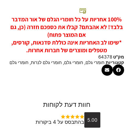
100% אחריות על כל חומרי הגלם של אור המדבר
בלבד! לא אהבתם? קבלו את כספכם חזרה (כן, גם
אם המוצר פתוח)
*שימו לב האחריות אינה כוללת סדנאות, קורסים,
מטפלים ומוצרים של חברות אחרות.
מק"ט
64378
קטגוריות
חומרי גלם
,
חומרי גלם
,
חומרי גלם לנרות
,
חומרי גלם
לרוקחות
חוות דעת לקוחות
5.00
בהתבסס על 4 ביקורות
דורג
5
מתוך 5