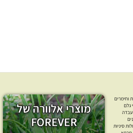
ונים טהור בכבישה
שמן אבוקדו אורגני בכבישה
קרה 100% טהור Avocado
166.00
₪
–
37.00
₪
138.00
₪
–
61
חרו כמות
בחרו כמות
ר אפשרויות
בחר אפשרויות
 וחימרים
 גלם
עבדה
ים
לות סיניות
 מרפא