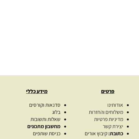
שמן זרעי פטל אדום טהור
שמן שקדים טהור בכ
בכבישה קרה rubus idaeus
eet almond
00
₪
–
40.00
₪
97.00
₪
–
58.00
₪
בחרו כמות
בחרו כמו
בחר אפשרויות
בחר אפשרויו
פרטים
מידע כללי
אודותינו
סדנאות וקורסים
משלוחים והחזרות
בלוג
מדיניות פרטיות
שאלות ותשובות
יצירת קשר
מחשבון מתכונים
כתובת:
קיבוץ אורים
כניסת שותפים