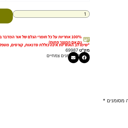
שמן
שקדים
אורגני
בכבישה
קרה
2
100% אחריות על כל חומרי הגלם של אור המדבר
ליטר
גם אם המוצר פתוח)
*שימו לב האחריות אינה כוללת סדנאות, קורסים, מטפל
בפח
מק"ט
69987
קטגוריה
שמנים צמחיים
 מסומנים
*