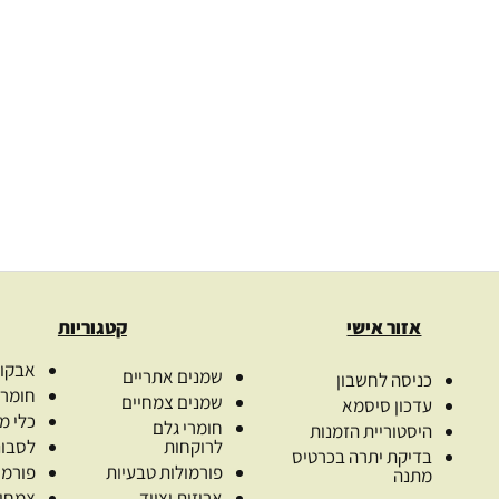
בישה קרה
שמן קיק אורגני כבישה קרה
זרעי רימ
Sw
טהור castor
קרה Pomegranate seed
.00
₪
109.00
₪
–
41.00
₪
679.
ת
בחרו כמות
ב
ת
בחר אפשרויות
בח
אזור אישי
קטגוריות
אבקות
שמנים אתריים
כניסה לחשבון
חומרי
שמנים צמחיים
עדכון סיסמא
כלי מ
חומרי גלם
היסטוריית הזמנות
לרוקחות
לסבונ
בדיקת יתרה בכרטיס
פורמולות טבעיות
פורמו
מתנה
אריזות וציוד
צמחי