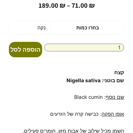
טווח
189.00
₪
–
71.00
₪
מחירים:
עד
כמות
בחרו כמות
נקה
של
שמן
קצח
הוספה לסל
טהור
בכבישה
קרה
black
קצח
cumin
שם בוטני:
Nigella sativa
שם נוסף
: Black cumin
אופן הפקה
: כבישה קרה של הזרעים
השמן מכיל שילוב של אבות מזון, חומרים פעילים,