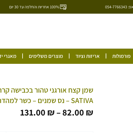
054-7
100% אחריות והחלפה עד 30 יום
ל
פורמולות
אריזות וציוד
מוצרים משלימים
מאגרי יד
SATIVA – נס שמנים – כשר למהדרין
טווח
131.00
₪
–
82.00
₪
מחירים
עד