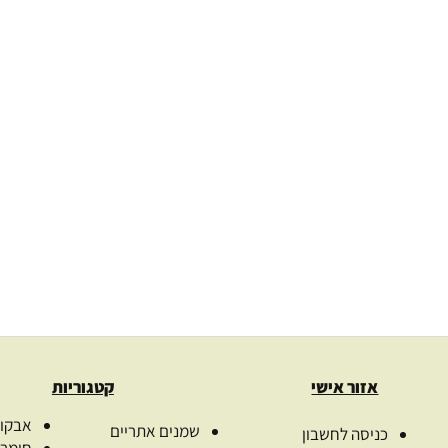
את
רויות
האפשרויות
אי
ד
בעמוד
ר
המוצר
שמן זרעי דלעת טהור בכבישה
שמן זרעי 
קרה Pumpkin seed – נס
ישה קרה
שמנים – כשר למהדרין
– כ
Passion fruit seed – נס
הדרין
.00
₪
113.00
₪
–
33.00
₪
188.
בחרו כמות
ב
ת
בחר אפשרויות
בח
אזור אישי
קטגוריות
אבקות
שמנים אתריים
כניסה לחשבון