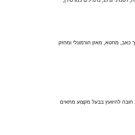
הקצח מכיל חלבון, חומצות שומן רב בלתי רוויות, ויטמיני B וE, מינרלים כמו סידן,
 כאב, מחטא, מאזן הורמונלי ומחזק
 חובה להיוועץ בבעל מקצוע מתאים