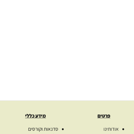
את
את
האפשרויות
האפש
אזל מן המל
בעמוד
בעמו
המוצר
המוצ
שמן קצח טהור בכבישה קרה
nigella sativa – נס שמנים –
שמן פסיפלורה בכב
כשר למהדרין
שמנים – כשר למ
114.00
₪
–
71.00
₪
בחרו כמות
₪
59.00
–
₪
00
בחר אפשרויות
בחר אפשרויו
פרטים
מידע כללי
אודותינו
סדנאות וקורסים