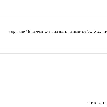
…..השמן ברמה הכי גבוהה בארץ לפי התקן האמריקאי עם סינון כפול של נס שמנים…תבורכו….משתמש בו 15 שנה וקשה
 מסומנים
*