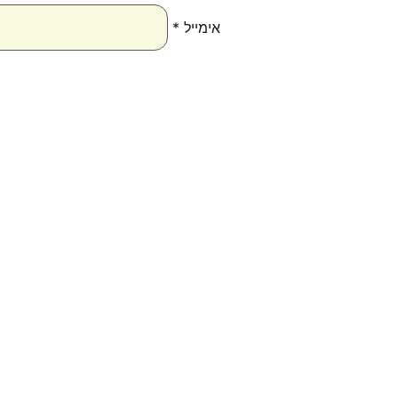
אימייל
*
טווח
למוצר
למוצ
מחירים:
זה
זה
יש
יש
עד
מספר
מספר
סוגים.
סוגים
ניתן
ניתן
לבחור
לבחו