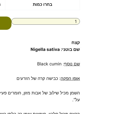
כמות
בחרו כמות
נ
של
שמן
קצח
אורגני
טהור
בכבישה
קרה
קצח
Organic
שם בוטני:
Nigella sativa
nigella
sativa
-
שם נוסף
: Black cumin
נס
שמנים
אופן הפקה
: כבישה קרה של הזרעים
-
כשר
למהדרין
השמן מכיל שילוב של אבות מזון, חומרים פעילי
על”.