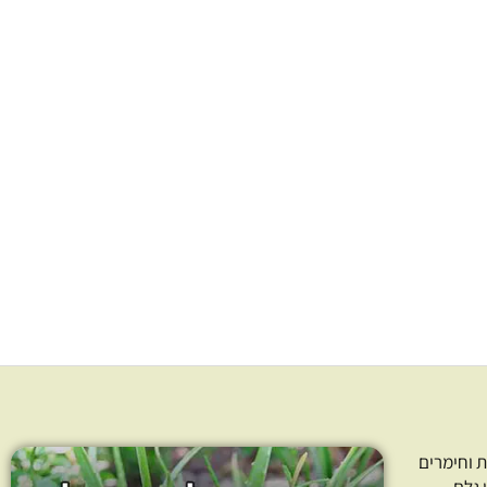
את
את
האפשרויות
האפשרויות
בעמוד
בעמוד
המוצר
המוצר
גדילן טהור בכבישה
שמן זרעי רימונים בכבישה קרה
קרה Milk thistle – נס שמנים
Pomegranate seed – נס
שר למהדרין
שמנים – כשר למהדרין
138.00
₪
–
86.00
₪
316.00
₪
–
87
חרו כמות
בחרו כמות
ר אפשרויות
בחר אפשרויות
 וחימרים