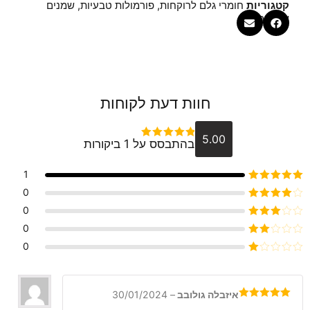
קטגוריות
חומרי גלם לרוקחות
,
פורמולות טבעיות
,
שמנים
צמחיים
חוות דעת לקוחות
5.00
בהתבסס על 1 ביקורות
דורג
5
מתוך 5
1
דורג
5
מתוך 5
0
דורג
4
0
מתוך 5
דורג
3
0
מתוך 5
דורג
0
2
דורג
מתוך
1
5
מתוך
5
איזבלה גולובב
–
30/01/2024
דורג
5
מתוך