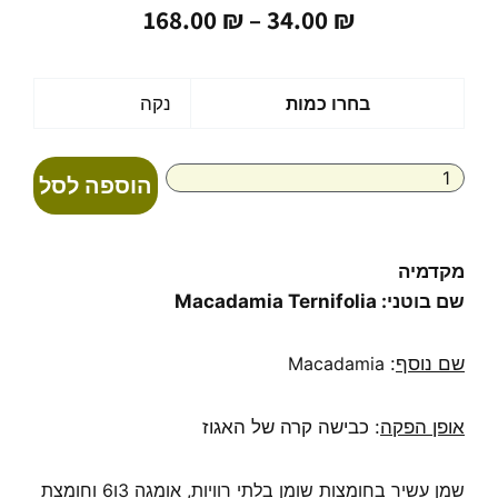
טווח
168.00
₪
–
34.00
₪
מחירים:
עד
כמות
בחרו כמות
נקה
של
שמן
מקדמיה
הוספה לסל
טהור
בכבישה
קרה
אורגני
מקדמיה
macadamia
שם בוטני: Macadamia Ternifolia
שם נוסף
:
Macadamia
אופן הפקה
: כבישה קרה של האגוז
שמן עשיר בחומצות שומן בלתי רוויות, אומגה 3ו6 וחומצת