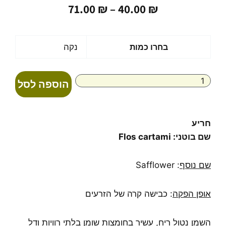
טווח
71.00
₪
–
40.00
₪
מחירים:
עד
כמות
בחרו כמות
נקה
של
שמן
חריע
הוספה לסל
טהור
בכבישה
קרה
Safflower
חריע
שם בוטני: Flos cartami
שם נוסף
: Safflower
אופן הפקה
: כבישה קרה של הזרעים
השמן נטול ריח, עשיר בחומצות שומן בלתי רוויות ודל