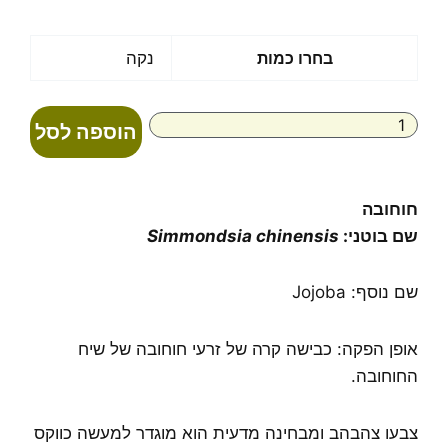
מחירים:
עד
כמות
בחרו כמות
נקה
של
שמן
חוחובה
הוספה לסל
אורגני
כבישה
קרה
חוחובה
שם בוטני:
Simmondsia chinensis
שם נוסף: Jojoba
אופן הפקה: כבישה קרה של זרעי חוחובה של שיח
החוחובה.
צבעו צהבהב ומבחינה מדעית הוא מוגדר למעשה כווקס