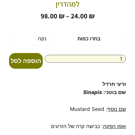
למהדרין
טווח
98.00
₪
–
24.00
₪
מחירים:
עד
כמות
בחרו כמות
נקה
של
שמן
זרעי
הוספה לסל
חרדל
טהור
בכבישה
קרה
זרעי חרדל
Mustard
שם בוטני:
Sinapis
Seed
-
נס
שם נוסף
: Mustard Seed
שמנים
-
אופן הפקה
: כבישה קרה של הזרעים
כשר
למהדרין