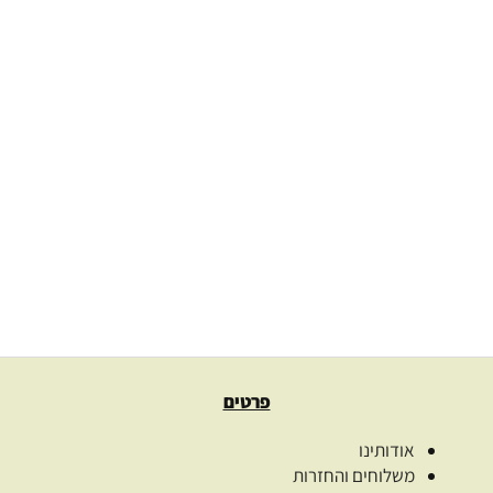
שמן זרעי רימונים בכבישה קרה Pomegranate seed – נס
שמנים – כשר למהדרין
138.00
₪
–
86.00
₪
בחרו כמות
בחר אפשרויות
פרטים
אודותינו
משלוחים והחזרות