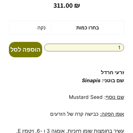
311.00
₪
כמות
בחרו כמות
נקה
של
שמן
זרעי
הוספה לסל
חרדל
טהור
בכבישה
קרה
זרעי חרדל
2
שם בוטני:
Sinapis
ליטר
בפח
Mustard
שם נוסף
: Mustard Seed
Seed
אופן הפקה:
כבישה קרה של הזרעים
עשיר בחומצות שומן חיוניות, אומגה 3 ו -6, ויטמין E,