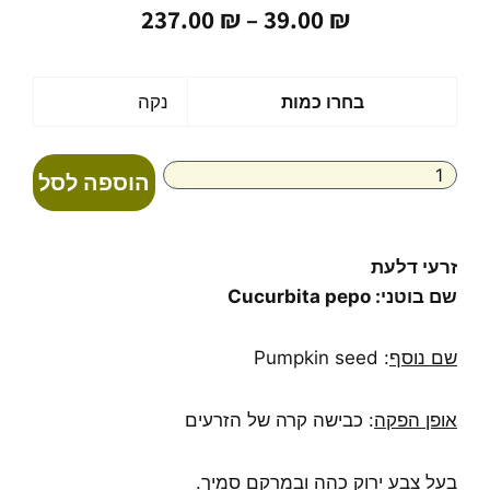
טווח
237.00
₪
–
39.00
₪
מחירים:
עד
כמות
בחרו כמות
נקה
של
שמן
זרעי
הוספה לסל
דלעת
אורגני
טהור
בכבישה
זרעי דלעת
קרה
שם בוטני: Cucurbita pepo
Pumpkin
seed
oil
שם נוסף
: Pumpkin seed
אופן הפקה
: כבישה קרה של הזרעים
בעל צבע ירוק כהה ובמרקם סמיך.