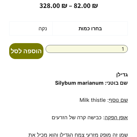
טווח
328.00
₪
–
82.00
₪
מחירים:
עד
כמות
בחרו כמות
נקה
של
שמן
זרעי
הוספה לסל
גדילן
טהור
בכבישה
קרה
גדילן
Milk
שם בוטני: Silybum marianum
thistle
שם נוסף
: Milk thistle
אופן הפקה
: כבישה קרה של הזרעים
שמן זה מופק מזרעי צמח הגדילן והוא מכיל את