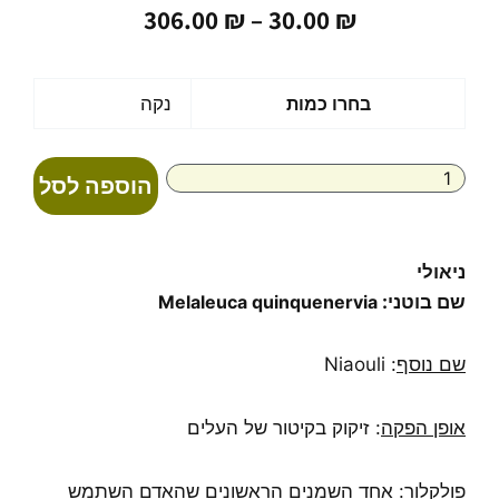
טווח
306.00
₪
–
30.00
₪
מחירים:
עד
כמות
בחרו כמות
נקה
של
שמן
אתרי
הוספה לסל
ניאולי
100%
טהור
Melaleuca
ניאולי
quinquenervia
שם בוטני:
Melaleuca quinquenervia
שם נוסף
: Niaouli
אופן הפקה
: זיקוק בקיטור של העלים
פולקלור:
אחד השמנים הראשונים שהאדם השתמש