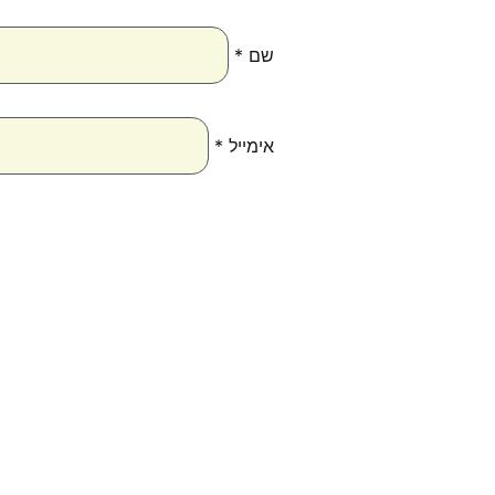
שם
*
אימייל
*
טווח
למוצר
למוצ
מחירים:
זה
זה
יש
יש