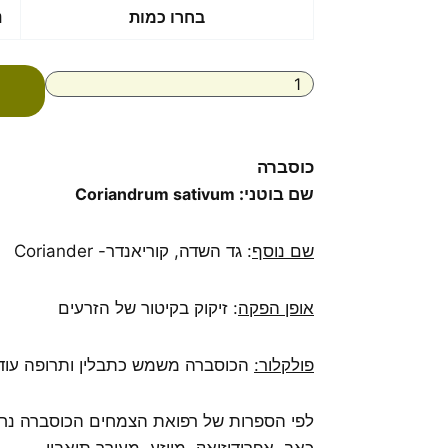
כמות
בחרו כמות
נ
של
שמן
אתרי
זרעי
כוסברה
100%
טהור
כוסברה
Coriandrum
שם בוטני:
Coriandrum sativum
sativum
שם נוסף
: גד השדה, קוריאנדר- Coriander
אופן הפקה
: זיקוק בקיטור של הזרעים
פולקלור:
הכוסברה משמש כתבלין ותרופה עוד 
לפי הספרות של רפואת הצמחים הכוסברה נחשב