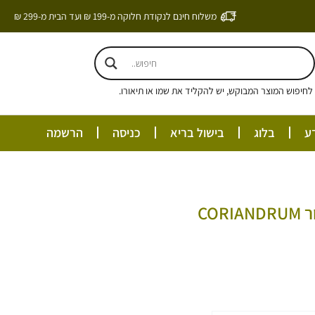
משלוח חינם לנקודת חלוקה מ-199 ₪ ועד הבית מ-299 ₪
חיפוש המוצר המבוקש, יש להקליד את שמו או תיאורו.
ע
בלוג
בישול בריא
כניסה
הרשמה
שמן אתרי זרעי כוסברה 100% טהור CORIANDRUM
ם: