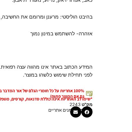
כאב, אפרודיזיאק, מייזע, מעורר תיאבון.
בהיבט הוליסטי: מרענן ומרומם את החשיבה,
אזהרה- להשתמש במינון נמוך
המידע הכתוב באתר אינו מהווה עצה רפואית.
לפני תחילת שימוש כלשהו במוצר.
100% אחריות על כל חומרי הגלם של אור המדבר
גם אם המוצר פתוח)
*שימו לב האחריות אינה כוללת סדנאות, קורסים, מטפל
מק"ט
2243
קטגוריה
שמנים אתריים