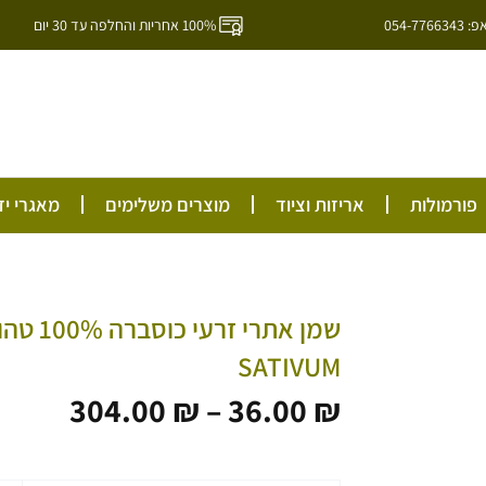
054-7
100% אחריות והחלפה עד 30 יום
ל
פורמולות
אריזות וציוד
מוצרים משלימים
מאגרי יד
SATIVUM
טווח
304.00
₪
–
36.00
₪
מחירי
עד