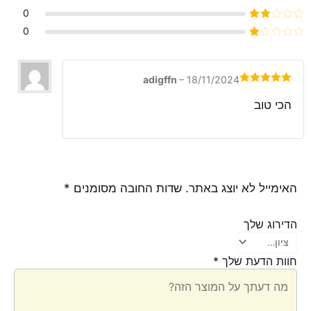
מתוך 5
דורג
3
0
מתוך 5
דורג
0
2
דורג
מתוך
1
5
מתוך
5
adigffn
–
18/11/2024
דורג
5
מתוך
5
הכי טוב
האימייל לא יוצג באתר.
שדות החובה מסומנים
*
הדירוג שלך
חוות הדעת שלך
*