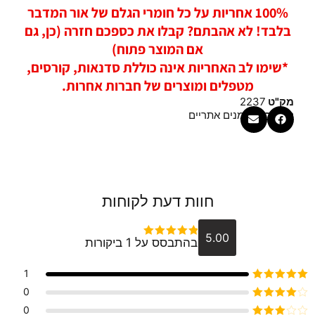
100% אחריות על כל חומרי הגלם של אור המדבר
בלבד! לא אהבתם? קבלו את כספכם חזרה (כן, גם
אם המוצר פתוח)
*שימו לב האחריות אינה כוללת סדנאות, קורסים,
מטפלים ומוצרים של חברות אחרות.
מק"ט
2237
קטגוריה
שמנים אתריים
חוות דעת לקוחות
5.00
בהתבסס על 1 ביקורות
דורג
5
מתוך 5
1
דורג
5
מתוך 5
0
דורג
4
0