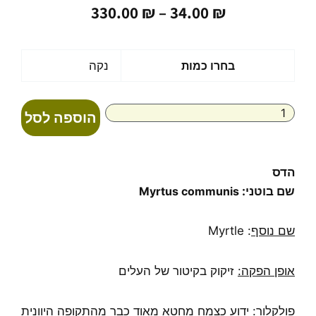
טווח
330.00
₪
–
34.00
₪
מחירים:
עד
כמות
בחרו כמות
נקה
של
שמן
אתרי
הוספה לסל
הדס
100%
טהור
Myrtus
הדס
communis
שם בוטני:
Myrtus communis
שם נוסף
: Myrtle
אופן הפקה:
זיקוק בקיטור של העלים
פולקלור:
ידוע כצמח מחטא מאוד כבר מהתקופה היוונית