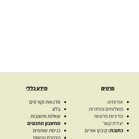
קרה Seasame seed oil
00
₪
–
24.00
₪
192.00
₪
–
57.00
₪
בחרו כמות
בחרו כמו
בחר אפשרויות
בחר אפשרויו
פרטים
מידע כללי
אודותינו
סדנאות וקורסים
משלוחים והחזרות
בלוג
מדיניות פרטיות
שאלות ותשובות
יצירת קשר
מחשבון מתכונים
כתובת:
קיבוץ אורים
כניסת שותפים
הצהרת נגישות