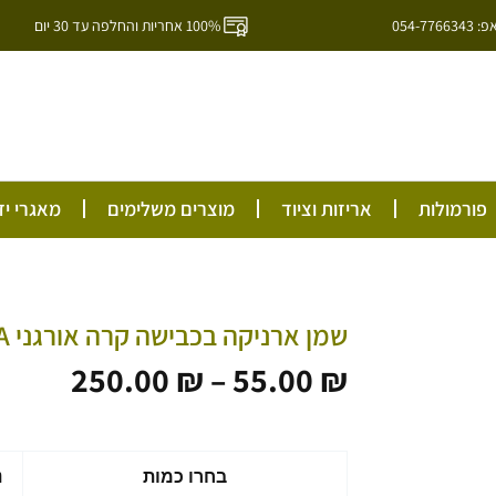
054-7
100% אחריות והחלפה עד 30 יום
ל
פורמולות
אריזות וציוד
מוצרים משלימים
מאגרי יד
שמן ארניקה בכבישה קרה אורגני ARNICA
טווח
250.00
₪
–
55.00
₪
מחירי
עד
כמות
בחרו כמות
נ
של