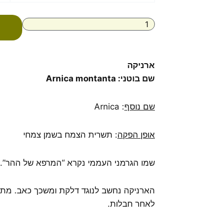
שמן
ארניקה
בכבישה
קרה
אורגני
arnica
ארניקה
שם בוטני: Arnica montanta
שם נוסף
: Arnica
אופן הפקה
: תשרית הצמח בשמן צמחי
שמו הגרמני העממי נקרא “המרפא של ההר”.
הארניקה נחשב לנוגד דלקת ומשכך כאב. מתא
לאחר חבלות.