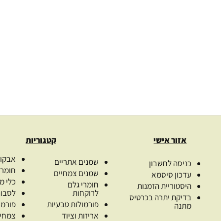
a
Sweet almond
.00
₪
679.00
₪
–
40.00
₪
82.
ת
בחרו כמות
ב
ת
בחר אפשרויות
בח
אזור אישי
קטגוריות
אבקות
שמנים אתריים
כניסה לחשבון
חומרי
שמנים צמחיים
עדכון סיסמא
כלי מ
חומרי גלם
היסטוריית הזמנות
לרוקחות
לסבונ
בדיקת יתרה בכרטיס
פורמולות טבעיות
פורמו
מתנה
אריזות וציוד
צמחי