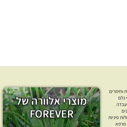
Calendul
139.00
₪
–
35.00
₪
153.00
₪
–
56
חרו כמות
בחרו כמות
ר אפשרויות
בחר אפשרויות
 וחימרים
 גלם
עבדה
ים
לות סיניות
 מרפא