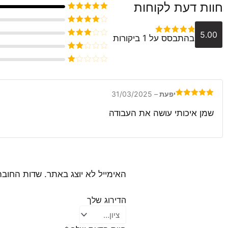
חוות דעת לקוחות
דורג
5
מתוך 5
דורג
4
5.00
בהתבסס על 1 ביקורות
מתוך 5
דורג
5
מתוך 5
דורג
3
מתוך 5
דורג
2
דורג
מתוך
1
5
מתוך
5
יפעת
–
31/03/2025
דורג
5
מתוך
5
שמן איכותי עושה את העבודה
האימייל לא יוצג באתר.
שדות החובה
הדירוג שלך