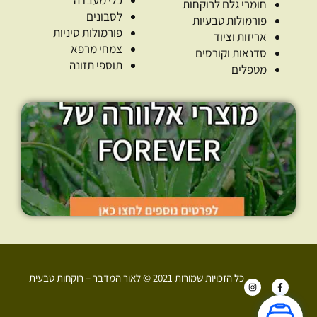
חומרי גלם לרוקחות
לסבונים
פורמולות טבעיות
פורמולות סיניות
אריזות וציוד
צמחי מרפא
סדנאות וקורסים
תוספי תזונה
מטפלים
כל הזכויות שמורות 2021 © לאור המדבר – רוקחות טבעית
I
F
n
a
s
c
t
e
a
b