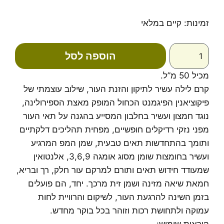
כמות
זמינות:
קיים במלאי
של
קרם
הוספה לסל
פנים
לילה
מכיל 50 מ”ל.
מזין
-
קרם לילה עשיר לתיקון והזנת העור, שילוב עוצמתי של
ספירולייף
פיקוציאנין הפיגמנט הכחול המופק מאצת הספירולינה,
נוגד חמצון ועשיר בחלבון המסייע בהגנה על תאי העור
מפני נזקי רדיקלים חופשיים, מפחית תהליכים דלקתיים
ותומך בהתחדשות תאים טבעית, שמן המפ המרגיע
ועשיר בחומצות שומן מסוג אומגה 3,6,9, אלנטואין
שמעודד חידוש תאים ותורם למרקם עור חלק, רך ובריא,
חמאת שיאה מזינה ושמן זית מרכך. יחד, הם פועלים
בזמן השינה להרגעת העור, לשיקום והרוויית לחות
עמוקה ולתחושת רכות וזוהר בכל בוקר מחדש.