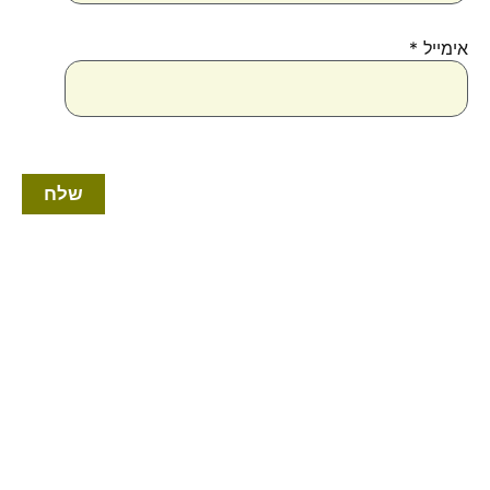
אימייל
*
טווח
למוצר
מחירים:
זה
יש
עד
מספר
סוגים.