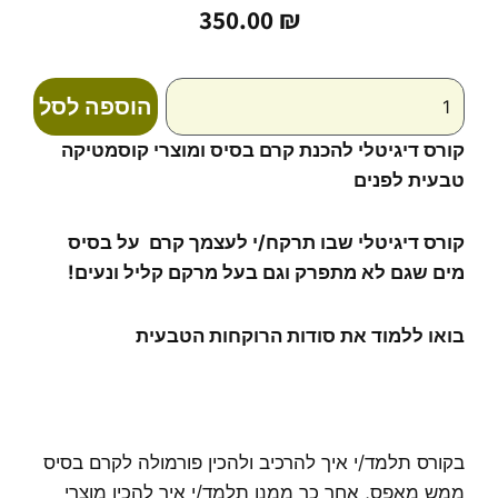
350.00
₪
כמות
הוספה לסל
של
קורס
קורס דיגיטלי להכנת קרם בסיס ומוצרי קוסמטיקה
דיגיטלי
טבעית לפנים
להכנת
קרם
בסיס
קורס דיגיטלי שבו
תרקח/י לעצמך קרם על בסיס
ומוצרי
מים שגם לא מתפרק וגם בעל מרקם קליל ונעים
!
קוסמטיקה
טבעית
לפנים
בואו ללמוד את סודות הרוקחות הטבעית
בקורס תלמד/י איך להרכיב ולהכין פורמולה לקרם בסיס
ממש מאפס, אחר כך ממנו תלמד/י איך להכין מוצרי