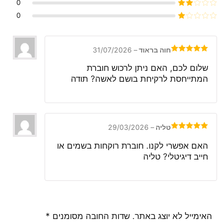
דורג
3
0
מתוך 5
דורג
0
2
דורג
מתוך
1
5
מתוך
5
חוה בראוד
–
31/07/2026
דורג
5
מתוך
5
שלום לכם, האם ניתן לרכוש חוברת
המתייחסת לרקיחת בושם לאשה? תודה
טליה
–
29/03/2026
דורג
5
מתוך
5
האם אפשרי לקנו. חוברת רוקחות בשמים או
חייב דיגיטלי? טליה
האימייל לא יוצג באתר.
שדות החובה מסומנים
*