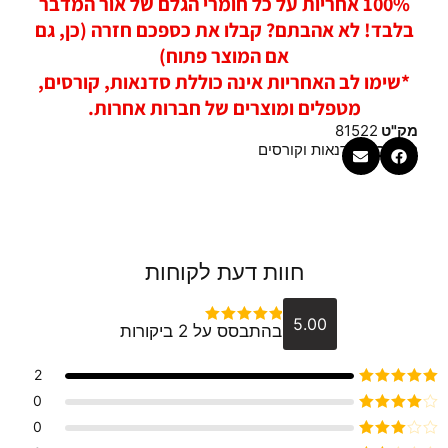
100% אחריות על כל חומרי הגלם של אור המדבר
בלבד! לא אהבתם? קבלו את כספכם חזרה (כן, גם
אם המוצר פתוח)
*שימו לב האחריות אינה כוללת סדנאות, קורסים,
מטפלים ומוצרים של חברות אחרות.
מק"ט
81522
קטגוריה
סדנאות וקורסים
חוות דעת לקוחות
5.00
בהתבסס על 2 ביקורות
דורג
5
מתוך 5
2
דורג
5
מתוך 5
0
דורג
4
0
מתוך 5