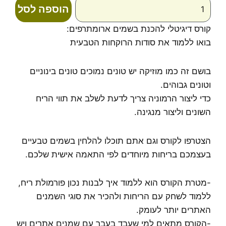
כמות
הוספה לסל
של
קורס
קורס דיגיטלי להכנת בשמים ארומתרפים:
דיגיטלי
בואו ללמוד את סודות הרוקחות הטבעית
להכנת
בשמים
ארומתרפים
בושם זה כמו מוזיקה יש טונים נמוכים טונים בינוניים
-
וטונים גבוהים.
דנה
כדי ליצור הרמוניה צריך לדעת לשלב את תווי הריח
גת
השונים וליצור מנגינה.
הצטרפו לקורס וגם אתם תוכלו להלחין בשמים טבעיים
בעצמכם בריחות מיוחדים לפי התאמה אישית שלכם.
-מטרת הקורס הוא ללמוד איך לבנות נכון פורמולת ריח,
ללמוד לשחק עם הריחות ולהכיר את סוגי השמנים
האתרים יותר לעומק.
-הקורס מתאים למי שעבד בעבר עם שמנים אתרים ויש