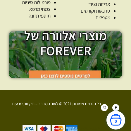
פורמולות סיניות
אריזות וציוד
צמחי מרפא
סדנאות וקורסים
תוספי תזונה
מטפלים
כל הזכויות שמורות 2021 © לאור המדבר – רוקחות טבעית
I
F
n
a
s
c
t
e
a
b
0
g
o
r
o
+972 52-907-3374
a
k