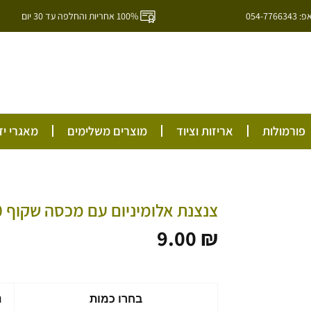
054-7
100% אחריות והחלפה עד 30 יום
ל
פורמולות
אריזות וציוד
מוצרים משלימים
מאגרי יד
צנצנת אלומיניום עם מכסה שקוף 150 מיל
9.00
₪
כמות
בחרו כמות
נ
של