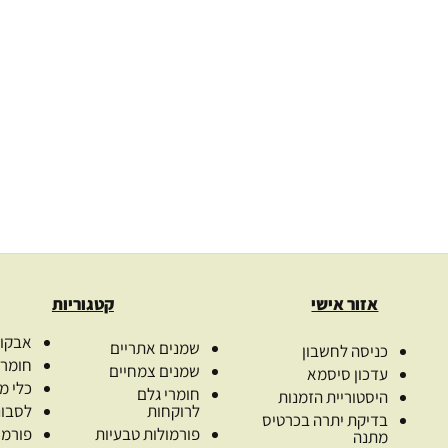
1
סבוניה מעץ – מחזיק לסבון
מוצק
צנצנת פלס
19.00
₪
3.
ת
מספר יחידות
₪
00
ת
בחר אפשרויות
בח
אזור אישי
קטגוריות
אבקות
שמנים אתריים
כניסה לחשבון
חומרי
שמנים צמחיים
עדכון סיסמא
כלי מ
חומרי גלם
היסטוריית הזמנות
לרוקחות
לסבונ
בדיקת יתרה בכרטיס
פורמולות טבעיות
פורמו
מתנה