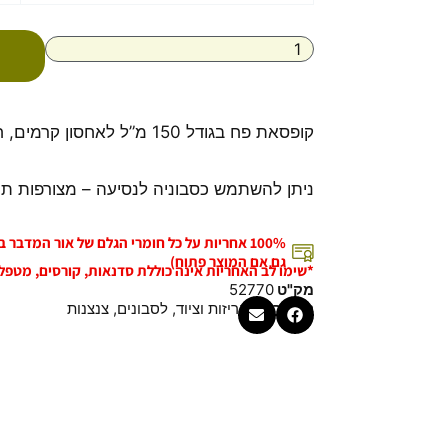
צנצנת
אלומיניום
עם
מכסה
שקוף
150
קופסאת פח בגודל 150 מ”ל לאחסון קרמים, חמאות ועוד.
מיל
ניתן להשתמש כסבוניה לנסיעה – מצורפות ת
100% אחריות על כל חומרי הגלם של אור המדבר
גם אם המוצר פתוח)
*שימו לב האחריות אינה כוללת סדנאות, קורסים, מטפל
מק"ט
52770
קטגוריות
אריזות וציוד
,
לסבונים
,
צנצנות