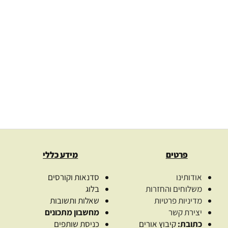
מבער מרובע
פקק מזלף זהב 8
25
₪
–
3.00
₪
37.00
₪
בחירת צבע מבער
בחרו כמו
בחר אפשרויות
בחר אפשרויו
פרטים
מידע כללי
אודותינו
סדנאות וקורסים
משלוחים והחזרות
בלוג
מדיניות פרטיות
שאלות ותשובות
יצירת קשר
מחשבון מתכונים
כתובת:
קיבוץ אורים
כניסת שותפים