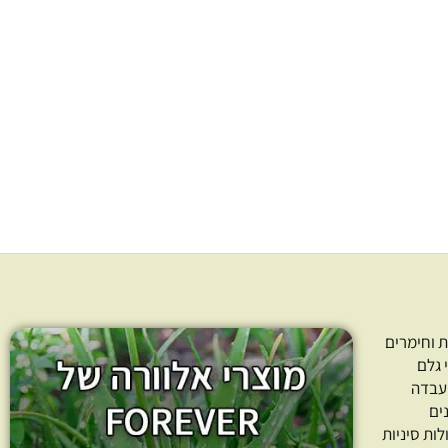
פקק ראש ספריי 18 צבע לבן
טיק 10 מ”ל
3.00
₪
4.
–
₪
50.00
בחרו כמות
ר אפשרויות
בחר אפשרויות
 וחימרים
 גלם
עבדה
ים
לות סיניות