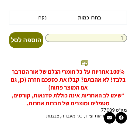
כמות
בחרו כמות
נקה
של
צנצנת
זכוכית
הוספה לסל
-
5
מ"ל
100% אחריות על כל חומרי הגלם של אור המדבר
בלבד! לא אהבתם? קבלו את כספכם חזרה (כן, גם
אם המוצר פתוח)
*שימו לב האחריות אינה כוללת סדנאות, קורסים,
מטפלים ומוצרים של חברות אחרות.
מק"ט
77089
קטגוריות
אריזות וציוד
,
כלי מעבדה
,
צנצנות