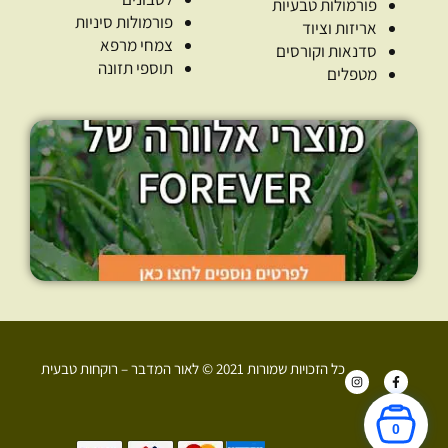
פורמולות טבעיות
פורמולות סיניות
אריזות וציוד
צמחי מרפא
סדנאות וקורסים
תוספי תזונה
מטפלים
כל הזכויות שמורות 2021 © לאור המדבר – רוקחות טבעית
I
F
n
a
s
c
t
e
a
b
0
g
o
r
o