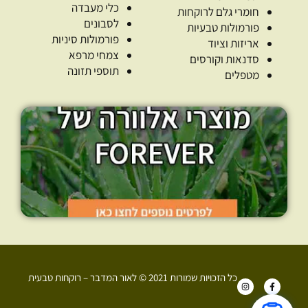
כלי מעבדה
חומרי גלם לרוקחות
לסבונים
פורמולות טבעיות
פורמולות סיניות
אריזות וציוד
צמחי מרפא
סדנאות וקורסים
תוספי תזונה
מטפלים
כל הזכויות שמורות 2021 © לאור המדבר – רוקחות טבעית
I
F
n
a
s
c
t
e