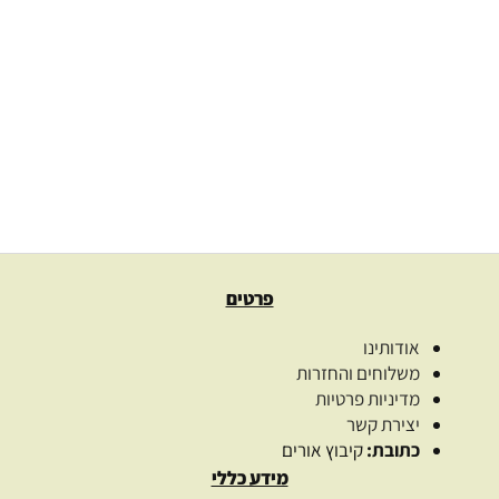
שמן קלנדולה בכבישה קרה Calendula
153.00
₪
–
56.00
₪
בחרו כמות
בחר אפשרויות
פרטים
אודותינו
משלוחים והחזרות
מדיניות פרטיות
יצירת קשר
כתובת:
קיבוץ אורים
מידע כללי