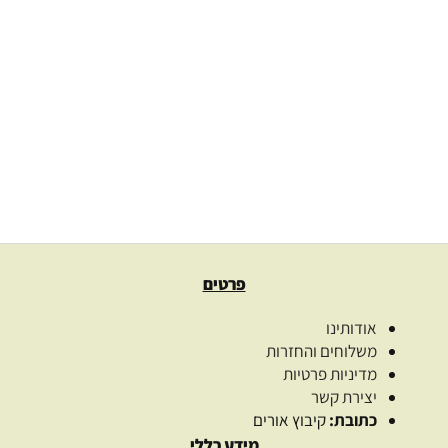
בקבוק פט (פלסטיק) חום פיה 28
9.00
₪
–
8.00
₪
בחרו כמות
סוג פקק
בחר אפשרויות
פרטים
אודותינו
משלוחים והחזרות
מדיניות פרטיות
יצירת קשר
כתובת:
קיבוץ אורים
מידע כללי