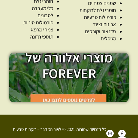
חומרי גלם
שמנים צמחיים
כלי מעבדה
חומרי גלם לרוקחות
לסבונים
פורמולות טבעיות
פורמולות סיניות
אריזות וציוד
צמחי מרפא
סדנאות וקורסים
תוספי תזונה
מטפלים
כל הזכויות שמורות 2021 © לאור המדבר – רוקחות טבעית
I
F
n
a