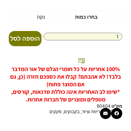
כמות
בחרו כמות
נקה
של
פקק
הברגה
הוספה לסל
דיסק
28
-
שחור
100% אחריות על כל חומרי הגלם של אור המדבר
בלבד! לא אהבתם? קבלו את כספכם חזרה (כן, גם
אם המוצר פתוח)
*שימו לב האחריות אינה כוללת סדנאות, קורסים,
מטפלים ומוצרים של חברות אחרות.
מק"ט
80404
קטגוריות
אריזות וציוד
,
בקבוקים
,
פקקים