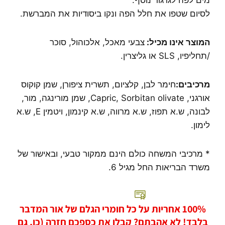
מים לפה לגרגור נוסף.
לסיום שטפו את חלל הפה ונקו ביסודיות את המברשת.
המוצר אינו מכיל:
צבעי מאכל, אלכוהול, סוכר
/תחליפיו, SLS או גליצרין.
מרכיבים:
חימר לבן, קלציום, תשרית ציפורן, שמן קוקוס
אורגני, Capric, Sorbitan olivate, שמן מורינגה, מור,
לבונה, ש.א תפוז, ש.א מרווה, ש.א קינמון, ויטמין E, ש.א
לימון.
* מרכיבי המשחה כולם הינם ממקור טבעי, ובאישור של
משרד הבריאות החל מגיל 6.
100% אחריות על כל חומרי הגלם של אור המדבר
בלבד! לא אהבתם? קבלו את כספכם חזרה (כן, גם