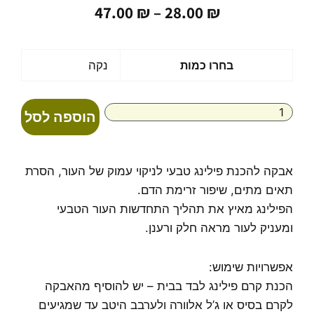
טווח
47.00
₪
–
28.00
₪
מחירים:
עד
כמות
בחרו כמות
נקה
של
פילינג
זרעי
הוספה לסל
משמש
(אבקה
200-
400
אבקה להכנת פילינג טבעי לניקוי עמוק של העור, הסרת
מיקרון)
תאים מתים, שיפור זרימת הדם.
הפילינג מאיץ את תהליך התחדשות העור הטבעי
ומעניק לעור מראה חלק ורענן.
אפשרויות שימוש:
הכנת קרם פילינג לבד בבית – יש להוסיף מהאבקה
לקרם בסיס או ג’ל אלוורה ולערבב היטב עד שמגיעים