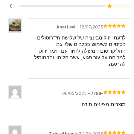
מתוך 5
דורג
0
2
דורג
מתוך
1
5
מתוך
5
Anat Levi
–
12/07/2025
דורג
5
מתוך
5
לדעתי זו קומבינציה של שלושה הידרוסולים
בסיסיים לשימוש בכלבים שלי, גם
ההליקריסום המעולה לחיור עם חימר ירוק
למריחה על עור פגוע, עשב הלימון והקמומיל
להרגעה,
06/05/2025
–
–7768
דורג
5
מתוך
5
מוצרים מציינים תודה
Tirtsa Abreu
–
22/03/2025