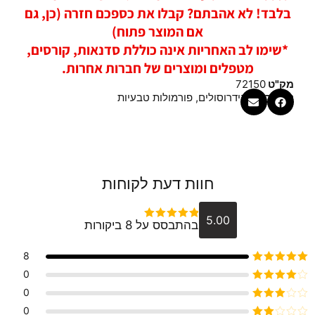
בלבד! לא אהבתם? קבלו את כספכם חזרה (כן, גם
אם המוצר פתוח)
*שימו לב האחריות אינה כוללת סדנאות, קורסים,
מטפלים ומוצרים של חברות אחרות.
מק"ט
72150
קטגוריות
הידרוסולים
,
פורמולות טבעיות
חוות דעת לקוחות
5.00
בהתבסס על 8 ביקורות
דורג
5
מתוך 5
8
דורג
5
מתוך 5
0
דורג
4
0
מתוך 5
דורג
3
0