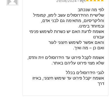
רןת
–
29/08/2024
דורג
5
מתוך
5
לפי מה שנכתב
שלישיית ההידרוסולים עשב לימון, קמומיל
והליקריסיום, מתאימה גם לבני אדם,
ובמיוחד בימינו.
אשמח לדעת האם יש כשרות לשימוש פנימי
עבורנו
והאם אפשר לשימוש חיצוני לעור
ואם כן – מה ואיך.
אשמח לקבל פירוט עד הידרוסולים זית והדס,
שלא מצוי פירוט עליהם באתר.
לגבי הידרוסולים בכלל
אשמח יקבל פירוט עד שימוש חיצוני, באיזו
דרך