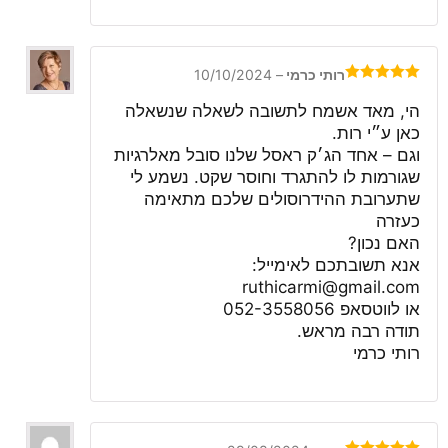
5
רותי כרמי
–
10/10/2024
דורג
5
מתוך
5
הי, מאד אשמח לתשובה לשאלה שנשאלה
כאן ע״י רות.
וגם – אחד הג׳ק ראסל שלנו סובל מאלרגיות
שגורמות לו להתגרד וחוסר שקט. נשמע לי
שתערובת ההידרוסולים שלכם מתאימה
כעזרה
האם נכון?
אנא תשובתכם לאימייל:
ruthicarmi@gmail.com
או לווטסאפ 052-3558056
תודה רבה מראש.
רותי כרמי