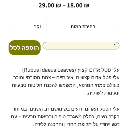
טווח
29.00
₪
–
18.00
₪
מחירים:
עד
כמות
בחירת כמות
נקה
של
עלי
פטל
הוספה לסל
אדום
קצוץ
Rubus
Idaeuls
עלי פטל אדום קצוץ (Rubus Idaeus Leaves)
Leaves
עלי פטל אדום קצוצים ואיכותיים – צמח מסורתי ומוכר
בעולם צמחי המרפא, המשמש להכנת חליטות טבעיות
ונעימות לשתייה.
עלי הפטל האדום ידועים בשימושם רב השנים, במיוחד
בקרב נשים, כחלק משגרת טיפוח ובריאות טבעית – עם
דגש ייחודי על תקופת ההריון וההכנה ללידה.