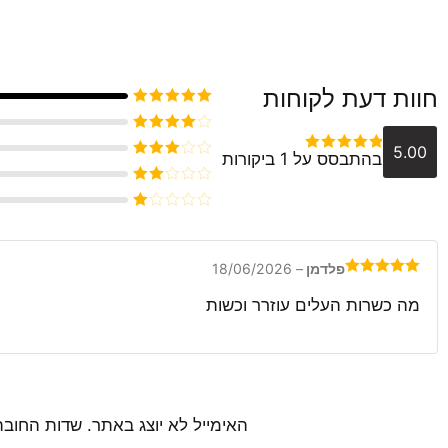
חוות דעת לקוחות
דורג
5
מתוך 5
דורג
4
5.00
בהתבסס על 1 ביקורות
מתוך 5
דורג
5
מתוך 5
דורג
3
מתוך 5
דורג
2
דורג
מתוך
1
5
מתוך
5
פלדמן
–
18/06/2026
דורג
5
מתוך
5
מה כשרות העלים עוזרר וכשות
האימייל לא יוצג באתר.
שדות החובה