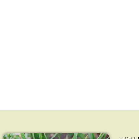
האפשרויות
האפשרויות
בעמוד
בעמוד
המוצר
המוצר
לנדולה מיובשים
פרחי קמומיל בבונג אורגנים
Calendula offi
יבשים Matricaria recutita
149.00
₪
–
26.00
₪
349.00
₪
–
33
חרו כמות
בחרו כמות
ר אפשרויות
בחר אפשרויות
 וחימרים