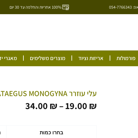
054-7
100% אחריות והחלפה עד 30 יום
ל
פורמולות
אריזות וציוד
מוצרים משלימים
מאגרי יד
עלי עוזרר CRATAEGUS MONOGYNA
טווח
34.00
₪
–
19.00
₪
מחירים:
עד
כמות
בחרו כמות
נ
של