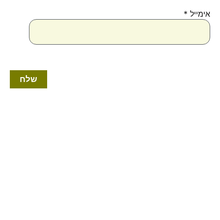
אימייל
*
טווח
למוצר
מחירים:
זה
יש
עד
מספר
סוגים.
ניתן