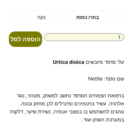
מחירים:
עד
כמות
בחרו כמות
נקה
של
עלי
סרפד
הוספה לסל
מיובשים
Urtica
dioica
עלי סרפד מיובשים
Urtica dioica
שם נוסף: Nettle
ברפואת הצמחים הסרפד נחשב למשתן, מטהר, נוגד
אלרגיה. עשיר בויטמינים ומינרלים לכן מחזק ובונה.
נוהגים להשתמש בו במצבי אנמיה, נשירת שיער, דלקות
במערכת השתן ועוד.