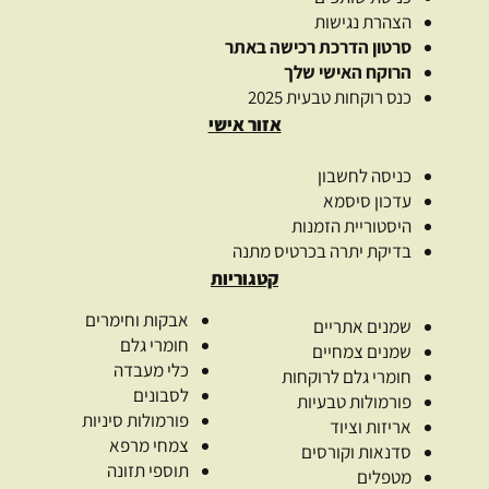
הצהרת נגישות
סרטון הדרכת רכישה באתר
הרוקח האישי שלך
כנס רוקחות טבעית 2025
אזור אישי
כניסה לחשבון
עדכון סיסמא
היסטוריית הזמנות
בדיקת יתרה בכרטיס מתנה
קטגוריות
אבקות וחימרים
שמנים אתריים
חומרי גלם
שמנים צמחיים
כלי מעבדה
חומרי גלם לרוקחות
לסבונים
פורמולות טבעיות
פורמולות סיניות
אריזות וציוד
צמחי מרפא
סדנאות וקורסים
תוספי תזונה
מטפלים