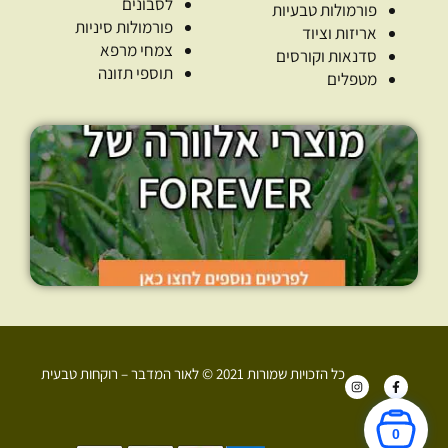
לסבונים
פורמולות טבעיות
פורמולות סיניות
אריזות וציוד
צמחי מרפא
סדנאות וקורסים
תוספי תזונה
מטפלים
כל הזכויות שמורות 2021 © לאור המדבר – רוקחות טבעית
I
F
n
a
s
c
t
e
a
b
0
g
o