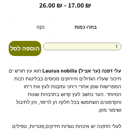
טווח
26.00
₪
–
17.00
₪
מחירים:
עד
כמות
בחרו כמות
נקה
של
עלי
דפנה
הוספה לסל
(ער
אציל)
מיובשים
Laurus
עלי דפנה (ער אציל) Laurus nobilis
הוא עץ חורש ים
nobilis
תיכוני שעליו הגדולים והירוקים מכוסים בבליטות רבות
המפרישות שמן אתרי ריחני ומקנות לעץ את ריחו
המיוחד. הער נחשב לעץ קדוש בתרבויות שונות
והקדמונים השתמשו בכל חלקיו הן לריפוי, והן לתיבול
ושימור מזון.
לעלי הדפנה יש איכויות נוגדות חידקים,פטריות, טפילים