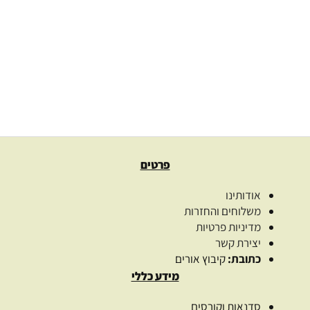
עלי סרפד מיובשים Urtica dioica
39.00
₪
–
24.00
₪
בחרו כמות
בחר אפשרויות
פרטים
אודותינו
משלוחים והחזרות
מדיניות פרטיות
יצירת קשר
כתובת:
קיבוץ אורים
מידע כללי
סדנאות וקורסים