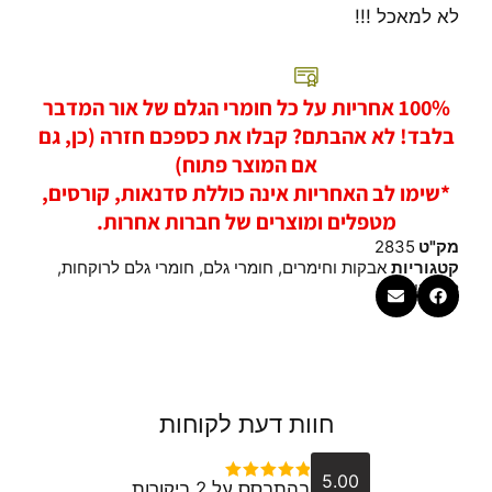
לא למאכל !!!
100% אחריות על כל חומרי הגלם של אור המדבר
בלבד! לא אהבתם? קבלו את כספכם חזרה (כן, גם
אם המוצר פתוח)
*שימו לב האחריות אינה כוללת סדנאות, קורסים,
מטפלים ומוצרים של חברות אחרות.
מק"ט
2835
קטגוריות
אבקות וחימרים
,
חומרי גלם
,
חומרי גלם לרוקחות
,
לסבונים
חוות דעת לקוחות
5.00
בהתבסס על 2 ביקורות
דורג
5
מתוך 5