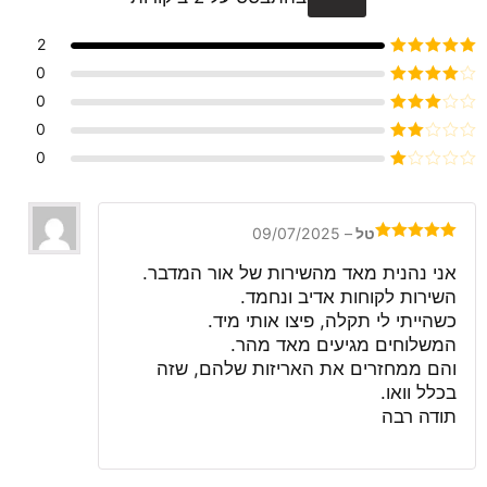
2
דורג
5
מתוך 5
0
דורג
4
0
מתוך 5
דורג
3
0
מתוך 5
דורג
0
2
דורג
מתוך
1
5
מתוך
5
טל
–
09/07/2025
דורג
5
מתוך
5
אני נהנית מאד מהשירות של אור המדבר.
השירות לקוחות אדיב ונחמד.
כשהייתי לי תקלה, פיצו אותי מיד.
המשלוחים מגיעים מאד מהר.
והם ממחזרים את האריזות שלהם, שזה
בכלל וואו.
תודה רבה