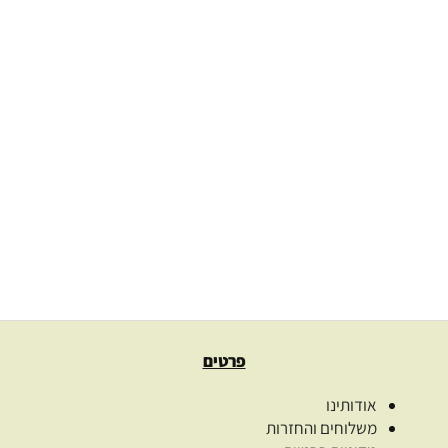
שמן אבוקדו אורגני בכבישה קרה 100% טהור Avocado
166.00
₪
–
37.00
₪
בחרו כמות
בחר אפשרויות
פרטים
אודותינו
משלוחים והחזרות