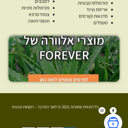
לסבונים
פורמולות טבעיות
פורמולות סיניות
אריזות וציוד
צמחי מרפא
סדנאות וקורסים
תוספי תזונה
מטפלים
כל הזכויות שמורות 2021 © לאור המדבר – רוקחות טבעית
I
F
n
a
s
c
t
e
a
b
0
g
o