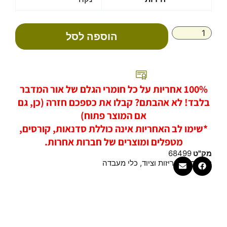
של
משקל
דיגיטלי
הוספה לסל
עד
5
ק"ג
100% אחריות על כל חומרי הגלם של אור המדבר
בלבד! לא אהבתם? קבלו את כספכם חזרה (כן, גם
אם המוצר פתוח)
*שימו לב האחריות אינה כוללת סדנאות, קורסים,
מטפלים ומוצרים של חברות אחרות.
מק"ט
68499
קטגוריות
אריזות וציוד
,
כלי מעבדה