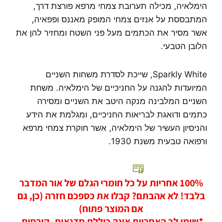
הימלאיה, מכילה תערובת צמחי מרפא פורצת דרך,
המתבססת על אנזים צמחי המופק מאננס ופפאיה,
אשר מסיר את הכתמים מעל פני השטח ומחזיר להן את
הלובן הטבעי.
Sparkly White, שייכת לסדרת משחות השניים
המיועדות להגנה על החניכיים של הימלאיה. משחת
השניים המלבינה מנקה היטב את השניים ומסירה
כתמים ודואגת לבריאות החניכיים, ומגלמת את הידע
והניסיון העשיר של הימלאיה, אשר חוקרת צמחי מרפא
ורפואה טבעית משנת 1930.
100% אחריות על כל חומרי הגלם של אור המדבר
בלבד! לא אהבתם? קבלו את כספכם חזרה (כן, גם
אם המוצר פתוח)
*שימו לב האחריות אינה כוללת סדנאות, קורסים,