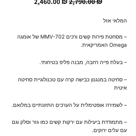
המחיר
המחיר
2,460.00
₪
2,790.00
₪
המקורי
הנוכחי
היה:
הוא:
2,460.00 ₪.
2,790.00 ₪.
המלאי אזל
– מסחטת פירות קשים ורכים MMV-702 של אומגה
Omega האמריקאית.
– בעלת פייה רחבה, מבנה פליפ בטיחותי.
– סחיטה במנגנון כבישה קרה עם טכנולוגיית סחיטה
איטית
– לשמירה אופטימלית על הערכים התזונתיים במלואם.
– מתמודדת ביעילות עם ירקות קשים כמו גזר וסלק וגם
עם עלים ירוקים.