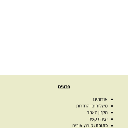
בקבוק ארלס airless פלסטיק לבן
9.00
₪
–
6.00
₪
בחרו כמות
בחר אפשרויות
פרטים
אודותינו
משלוחים והחזרות
תקנון האתר
יצירת קשר
כתובת:
קיבוץ אורים