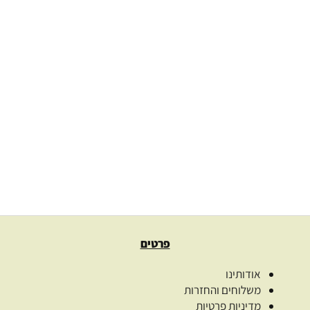
ויטמין E צמחי 100% טהור vitamin E
549.00
₪
–
99.00
₪
בחרו כמות
בחר אפשרויות
פרטים
אודותינו
משלוחים והחזרות
מדיניות פרטיות