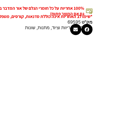
100% אחריות על כל חומרי הגלם של אור המדבר
גם אם המוצר פתוח)
*שימו לב האחריות אינה כוללת סדנאות, קורסים, מטפל
מק"ט
69595
קטגוריות
אריזות וציוד
,
מתנות
,
שונות