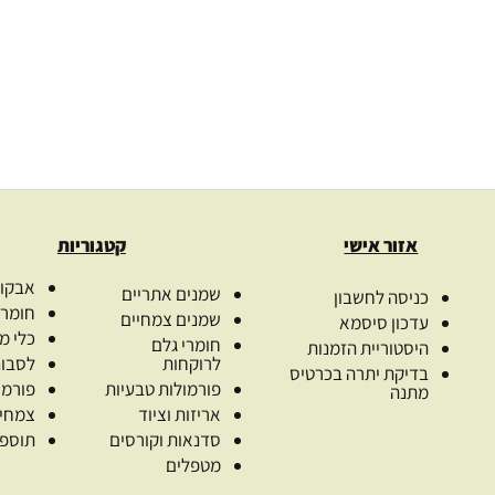
18.00
₪
7.
ת
מספר יחידות
ב
ת
בחר אפשרויות
בח
אזור אישי
קטגוריות
אבקות
שמנים אתריים
כניסה לחשבון
חומרי
שמנים צמחיים
עדכון סיסמא
כלי מ
חומרי גלם
היסטוריית הזמנות
לרוקחות
לסבונ
בדיקת יתרה בכרטיס
פורמולות טבעיות
פורמו
מתנה
אריזות וציוד
צמחי
סדנאות וקורסים
תוספי
מטפלים